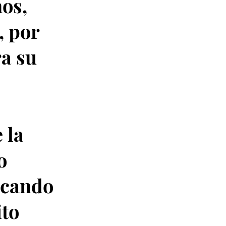
ños,
, por
ra su
 la
o
ocando
ito