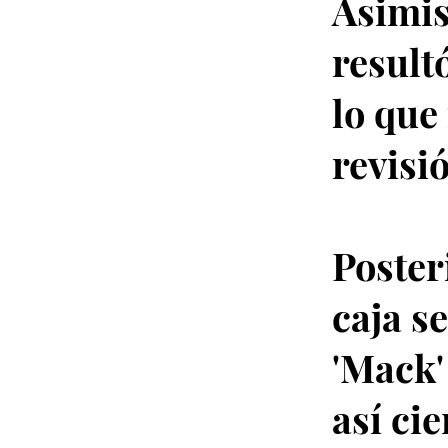
Asimis
result
lo que
revisi
Poster
caja s
'Mack'
así cie