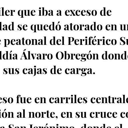
iler que iba a exceso de
dad se quedó atorado en u
 peatonal del Periférico S
aldía Álvaro Obregón donde
 sus cajas de carga.
eso fue en carriles central
ión al norte, en su cruce 
a San Jerónimo, donde el