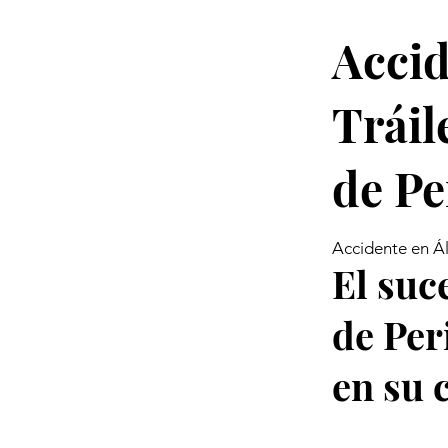
Accid
Tráil
de Pe
Accidente en Ál
El suc
de Per
en su 