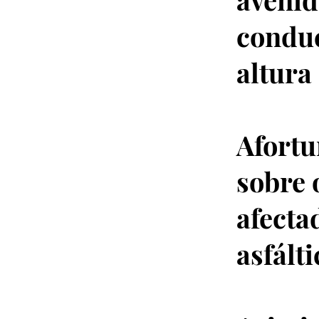
conduc
altura
Afortu
sobre 
afecta
asfált