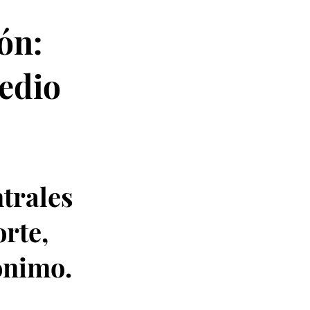
ón:
medio
ntrales
orte,
ónimo.