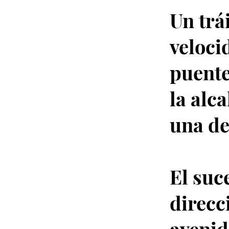
Un trá
veloci
puente
la alc
una de
El suc
direcc
avenid