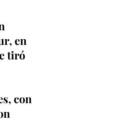
n
ur, en
 tiró
es, con
con