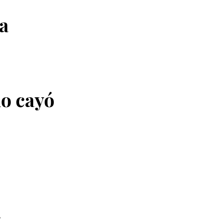
la
no cayó