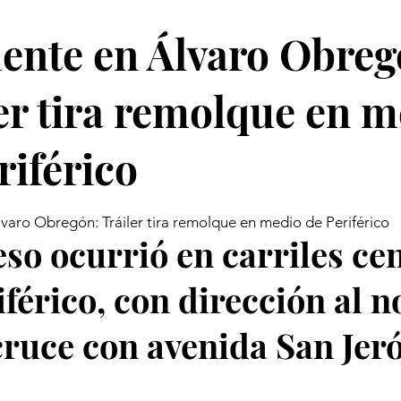
ente en Álvaro Obreg
er tira remolque en 
riférico
varo Obregón: Tráiler tira remolque en medio de Periférico
eso ocurrió en carriles ce
iférico, con dirección al n
cruce con avenida San Jer