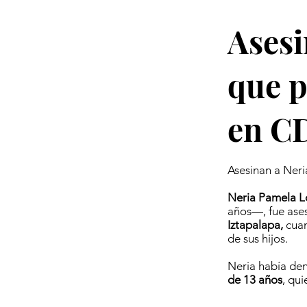
Asesi
que p
en 
Asesinan a Ner
Neria Pamela L
años—, fue ases
Iztapalapa,
cuan
de sus hijos.
Neria había den
de 13 años
, qui