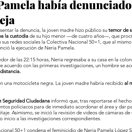
Pamela había denunciado
eja
entar la denuncia, la joven madre hizo público su
temor de s
a la custodia
de su hijo menor —de cuatro años—, que proc
 sus redes sociales la Colectiva Nacional 50+1, que al mism
ció la ejecución de Neria Pamela.
dedor de las 22:15 horas, Neria regresaba a su casa en la colo
e acuerdo con las primeras investigaciones, un hombre se ac
distancia.
n una motocicleta negra. La joven madre habría recibido
al 
de Seguridad Ciudadana
informó que, tras reportarse el hecho,
ntos policiacos para de inmediato acordonar el área y dar pa
itaje. Asimismo, se inició la revisión de videos de cámaras de
o inicio a las investigaciones correspondientes.
cional 50+1 condena el feminicidio de Neria Pamela López S