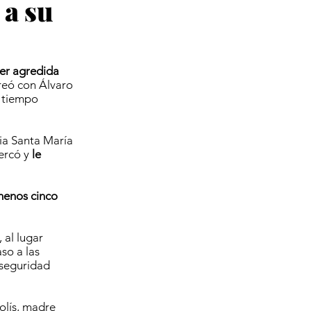
 a su
er agredida
reó con Álvaro
o tiempo
nia Santa María
ercó y
le
menos cinco
 al lugar
so a las
 seguridad
olís, madre