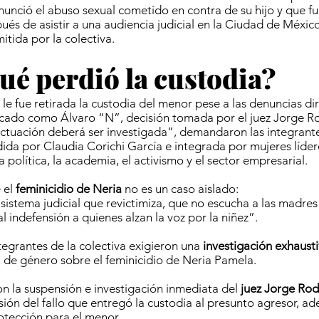
nunció el abuso sexual cometido en contra de su hijo y que f
ués de asistir a una audiencia judicial en la Ciudad de México
itida por la colectiva.
ué perdió la custodia?
le fue retirada la custodia del menor pese a las denuncias di
ficado como Álvaro “N”, decisión tomada por el juez Jorge R
actuación deberá ser investigada”, demandaron las integrante
idida por Claudia Corichi García e integrada por mujeres líder
política, la academia, el activismo y el sector empresarial.
 el
feminicidio de Neria
no es un caso aislado:
 sistema judicial que revictimiza, que no escucha a las madres
l indefensión a quienes alzan la voz por la niñez”.
ntegrantes de la colectiva exigieron una
investigación exhaust
 de género sobre el feminicidio de Neria Pamela.
n la suspensión e investigación inmediata del
juez Jorge Rod
isión del fallo que entregó la custodia al presunto agresor, a
otección para el menor.