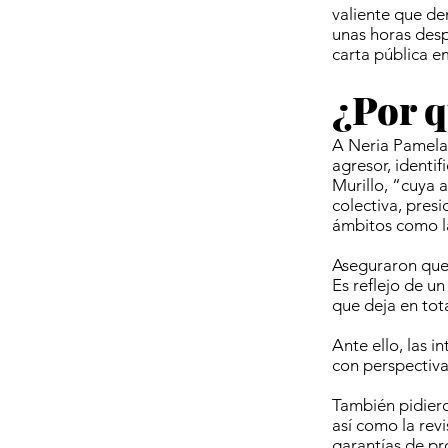
valiente que de
unas horas desp
carta pública em
¿Por q
A Neria Pamela 
agresor, identi
Murillo, “cuya 
colectiva, pres
ámbitos como la 
Aseguraron que
Es reflejo de un
que deja en tota
Ante ello, las i
con perspectiva
También pidiero
así como la rev
garantías de pr