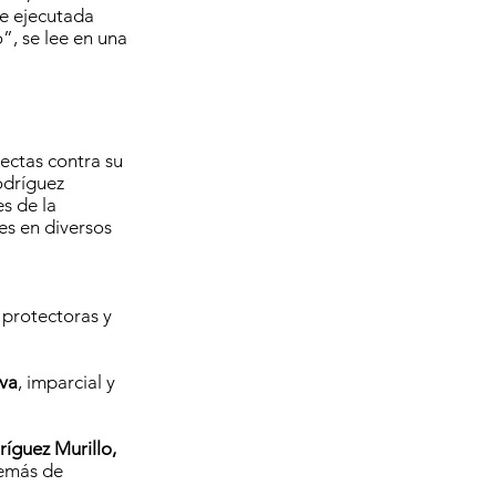
ue ejecutada
”, se lee en una
rectas contra su
odríguez
s de la
es en diversos
 protectoras y
iva
, imparcial y
ríguez Murillo,
demás de