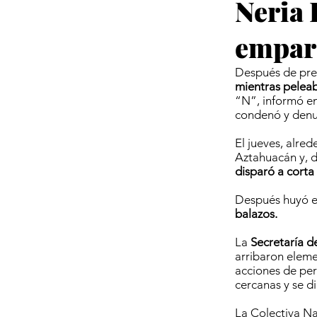
Neria 
empar
Después de pres
mientras peleab
“N”, informó en
condenó y denun
El jueves, alre
Aztahuacán y, d
disparó a corta 
Después huyó e
balazos.
La
Secretaría 
arribaron eleme
acciones de per
cercanas y se di
La Colectiva Na