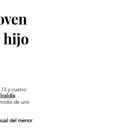
joven
 hijo
 13 y cuatro
lcaldía
stodia de uno
xual del menor