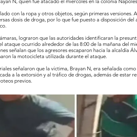
ayan N, quien fue atacado el miércoles en la colonia Nápoles
allado con la ropa y otros objetos, según primeras versiones. 
rsas dosis de droga, por lo que fue puesto a disposición del 
co.
cámaras, lograron que las autoridades identificaran la presunt
 el ataque ocurrido alrededor de las 8:00 de la mañana del mi
ones señalan que los agresores escaparon hacia la alcaldía Á
on la motocicleta utilizada durante el ataque.
riales señalaron que la víctima, Brayan N, era señalada como
ada a la extorsión y al tráfico de drogas, además de estar r
roteos previos.