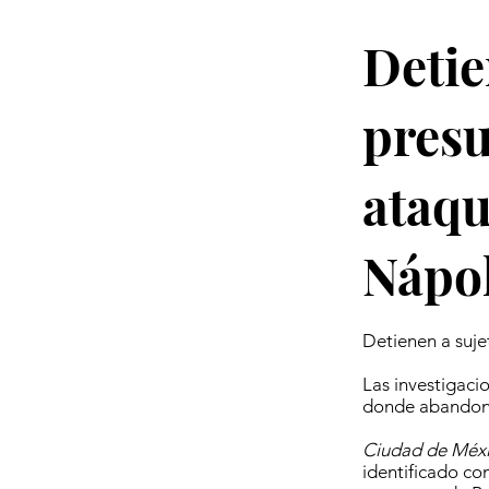
Detie
presu
ataqu
Nápo
Detienen a suj
Las investigaci
donde abandona
Ciudad de Méxi
identificado co