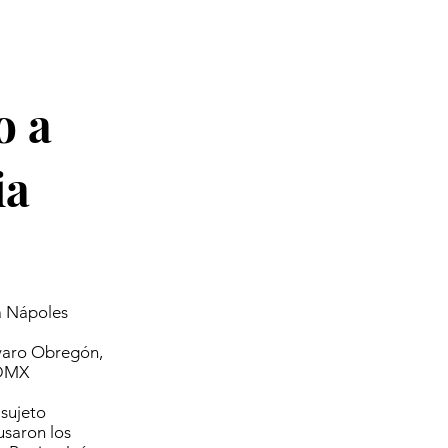
o a
ia
a Nápoles
lvaro Obregón,
CDMX
sujeto
usaron los