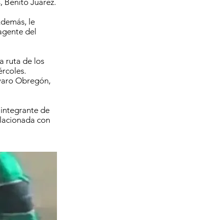
, Benito Juárez.
Además, le
agente del
a ruta de los
ércoles.
lvaro Obregón,
 integrante de
elacionada con