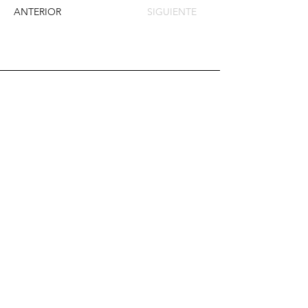
ANTERIOR
SIGUIENTE
Envíame un mensaje y
dime lo que piensas
Nombre
Apellido