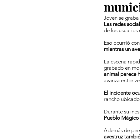
munici
Joven se graba 
Las redes socia
de los usuarios
Eso ocurrió co
mientras un ave
La escena rápida
grabado en mod
animal parece 
avanza entre ve
El incidente oc
rancho ubicado
Durante su ines
Pueblo Mágico m
Además de pers
avestruz tambié