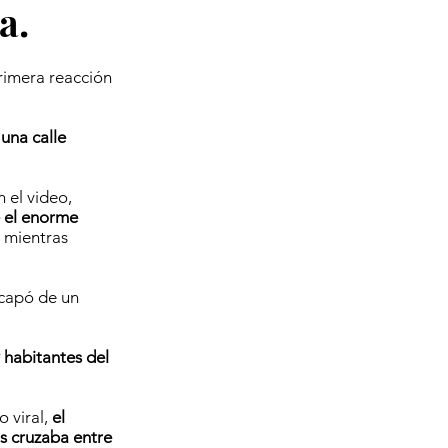
a.
rimera reacción
una calle
 el video,
e el enorme
s mientras
scapó de un
y habitantes del
 viral,
el
s cruzaba entre