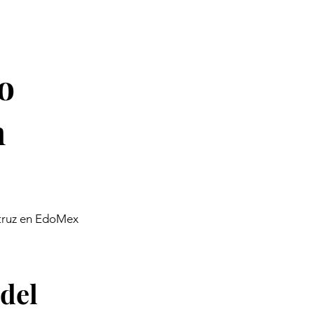
o
n
struz en EdoMex
 del