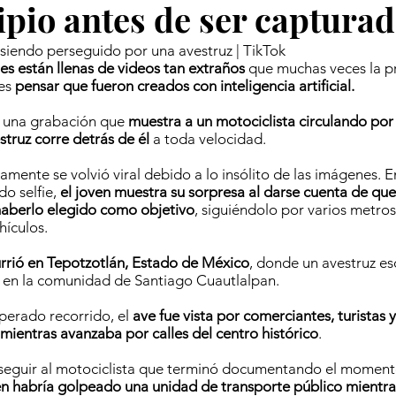
pio antes de ser capturad
siendo perseguido por una avestruz | TikTok
les están llenas de videos tan extraños
que muchas veces la p
 es
pensar que fueron creados con inteligencia artificial.
n una grabación que
muestra a un motociclista circulando por 
struz corre detrás de él
a toda velocidad.
mente se volvió viral debido a lo insólito de las imágenes. En
o selfie,
el joven muestra su sorpresa al darse cuenta de qu
haberlo elegido como objetivo
, siguiéndolo por varios metro
hículos.
urrió en Tepotzotlán, Estado de México
, donde un avestruz e
 en la comunidad de Santiago Cuautlalpan.
perado recorrido, el
ave fue vista por comerciantes, turistas 
ientras avanzaba por calles del centro histórico
.
eguir al motociclista que terminó documentando el momento
n habría golpeado una unidad de transporte público mientra