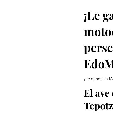
¡Le g
motoc
perse
EdoM
¡Le ganó a la I
El ave
Tepotz