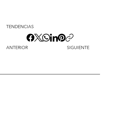
TENDENCIAS
ANTERIOR
SIGUIENTE
Envíame un mensaje y
dime lo que piensas
Nombre