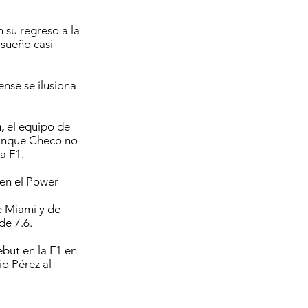
 su regreso a la
 sueño casi
nse se ilusiona
a,
el equipo de
aunque Checo no
a F1.
 en el Power
e Miami y de
de 7.6.
but en la F1 en
o Pérez al