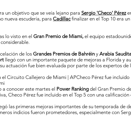
a un objetivo que se veía lejano para
Sergio 'Checo' Pérez
en
o nueva escudería, para
Cadillac
finalizar en el Top 10 era un
s lo visto en el
Gran Premio de Miami,
el equipo estadounide
 considerable.
ncelación de los
Grandes Premios de Bahréin
y
Arabia Saudit
rt
llegó con un importante paquete de mejoras a Florida y 
 su actuación fue bien evaluada por parte de los expertos de l
 el Circuito Callejero de Miami | APCheco Pérez fue incluido
mi
o a conocer este martes el
Power Ranking
del Gran Premio d
va, Checo Pérez fue incluido en el Top 5 con una calificación 
egó las primeras mejoras importantes de su temporada de de
imeros indicios fueron prometedores, especialmente con Sergi