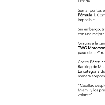
Florida
Sumar puntos er
Fórmula 1
. Com
imposible.
Sin embargo, tra
con una mejora
Gracias a la ca
TWG Motorspo
pasó de la P16,
Checo Pérez, en
Ranking de Mia
La categoría di
manera sorpresi
"Cadillac despl
Miami, y los pr
volante".