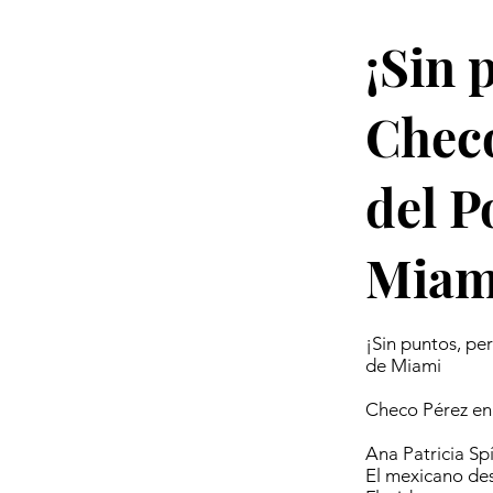
¡Sin 
Checo
del P
Miam
¡Sin puntos, pe
de Miami
Checo Pérez en
Ana Patricia S
El mexicano des