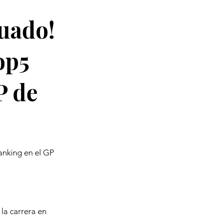
luado!
op5
P de
anking en el GP
la carrera en