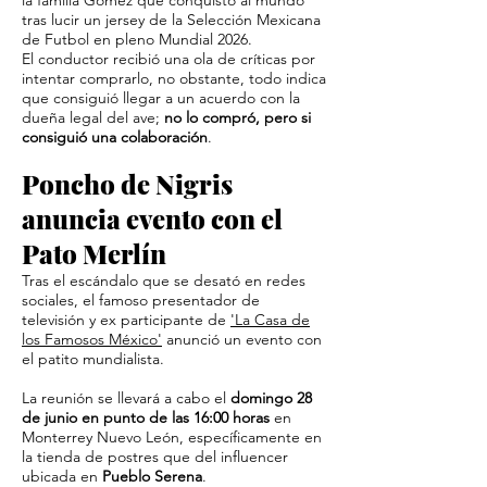
la familia Gómez que conquistó al mundo
tras lucir un jersey de la Selección Mexicana
de Futbol en pleno Mundial 2026.
El conductor recibió una ola de críticas por
intentar comprarlo, no obstante, todo indica
que consiguió llegar a un acuerdo con la
dueña legal del ave;
no lo compró, pero si
consiguió una colaboración
.
​Poncho de Nigris
anuncia evento con el
Pato Merlín
Tras el escándalo que se desató en redes
sociales, el famoso presentador de
televisión y ex participante de
'La Casa de
los Famosos México'
anunció un evento con
el patito mundialista.
La reunión se llevará a cabo el
domingo 28
de junio en punto de las 16:00 horas
en
Monterrey Nuevo León, específicamente en
la tienda de postres que del influencer
ubicada en
Pueblo Serena
.