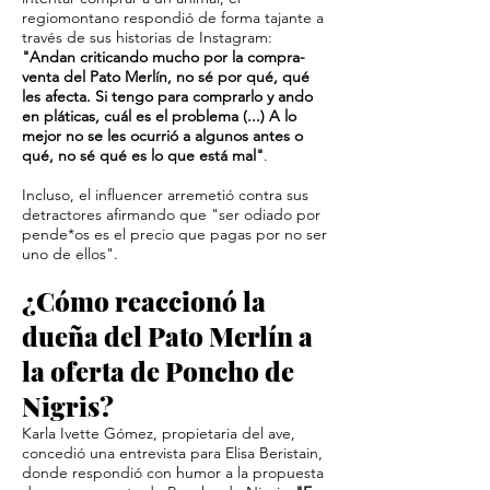
regiomontano respondió de forma tajante a
través de sus historias de Instagram:
"Andan criticando mucho por la compra-
venta del Pato Merlín, no sé por qué, qué
les afecta. Si tengo para comprarlo y ando
en pláticas, cuál es el problema (...) A lo
mejor no se les ocurrió a algunos antes o
qué, no sé qué es lo que está mal"
.
Incluso, el influencer arremetió contra sus
detractores afirmando que "ser odiado por
pende*os es el precio que pagas por no ser
uno de ellos".
¿Cómo reaccionó la
dueña del Pato Merlín a
la oferta de Poncho de
Nigris?
Karla Ivette Gómez, propietaria del ave,
concedió una entrevista para Elisa Beristain,
donde respondió con humor a la propuesta