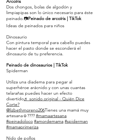
Arcoíris
Dos chongos, bolas de algodón y
limpiapipas son lo único necesario para éste
peinado.📷
Peinado de arcoíris | TikTok
Ideas de peinados para niños
Dinosaurio
Con pintura temporal para cabello puedes
hacer el pasto donde se esconderá el
dinosaurio de tu preferencia.
Peinado de dinosaurios | TikTok
Spiderman
Utiliza una diadema para pegar al
superhéroe arácnido y con unas cuantas
telarañas puedes hacer un efecto
divertido
♬ sonido original - Quién Dice
Corte?
@lizbethmoreno206
Tienes una mamá muy
artesana☺️????
#mamaartesana
#peinadoloco
#amordemama
#spiderman
#mamaprimeriza
Nido de pollos