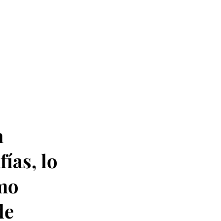
n
ías, lo
imo
de