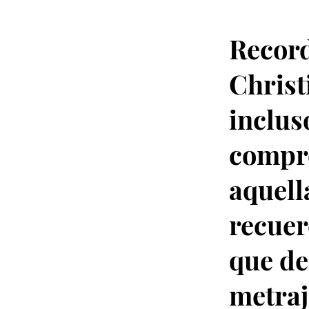
Record
Christ
inclus
compro
aquell
recuer
que de
metraj