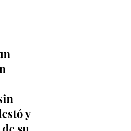
un
en
o
sin
lestó y
 de su