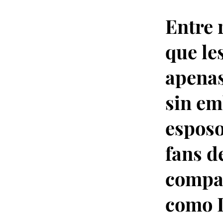
Entre 
que le
apenas
sin em
esposo
fans d
compar
como I