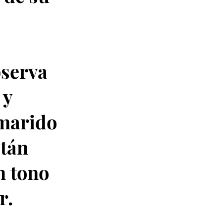
bserva
 y
 marido
stán
n tono
r.