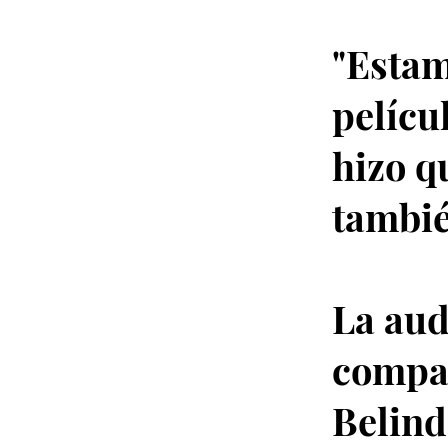
"Estam
pelícu
hizo q
tambié
La aud
compar
Belind