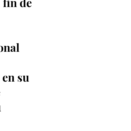
 fin de
onal
 en su
e
u