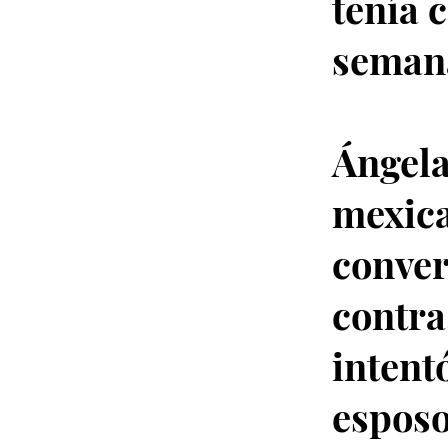
tenía 
seman
Ángela
mexica
conver
contra
intent
esposo