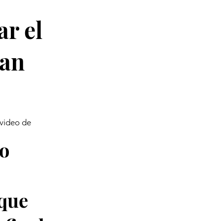
ar el
ian
 video de
no
 que