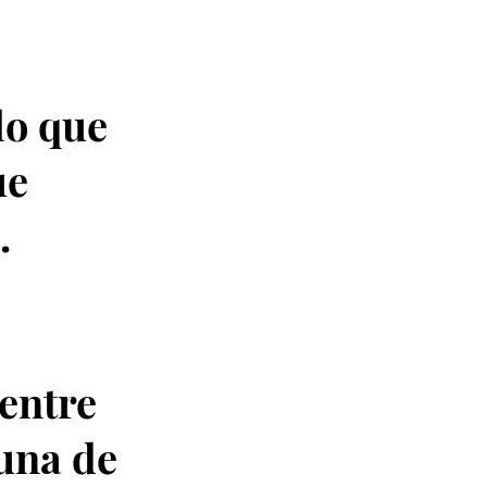
lo que
ue
.
entre
una de