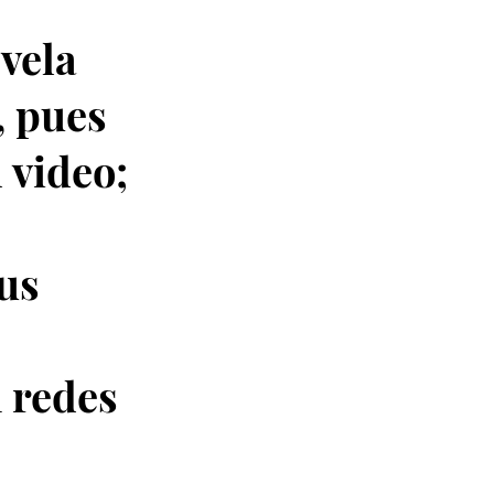
evela
, pues
 video;
us
 redes