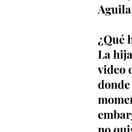
Aguila
¿Qué h
La hij
video 
donde 
moment
embarg
no qui