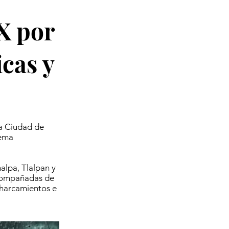
X por
cas y
la Ciudad de
tema
alpa, Tlalpan y
acompañadas de
charcamientos e