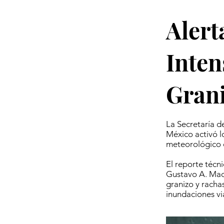
Alert
Inten
Gran
La Secretaría d
México activó l
meteorológico 
El reporte téc
Gustavo A. Mad
granizo y racha
inundaciones vi