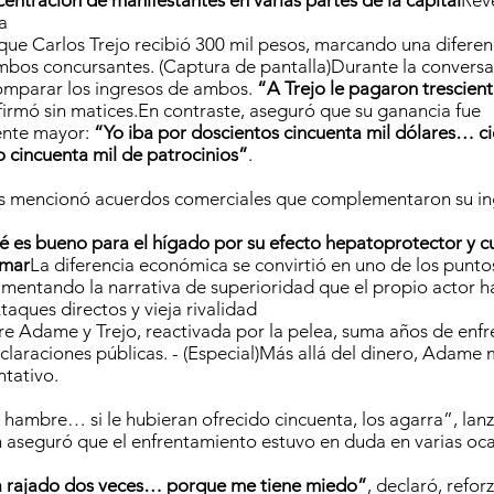
entración de manifestantes en varias partes de la capital
Reve
a
 que Carlos Trejo recibió 300 mil pesos, marcando una difere
mbos concursantes. (Captura de pantalla)Durante la conver
comparar los ingresos de ambos.
“A Trejo le pagaron trescien
afirmó sin matices.En contraste, aseguró que su ganancia fue
ente mayor:
“Yo iba por doscientos cincuenta mil dólares… ci
o cincuenta mil de patrocinios”
.
as mencionó acuerdos comerciales que complementaron su in
é es bueno para el hígado por su efecto hepatoprotector y cu
omar
La diferencia económica se convirtió en uno de los punt
mentando la narrativa de superioridad que el propio actor h
aques directos y vieja rivalidad
tre Adame y Trejo, reactivada por la pelea, suma años de enf
claraciones públicas. - (Especial)Más allá del dinero, Adame
ntativo.
hambre… si le hubieran ofrecido cincuenta, los agarra”, lanzó
n aseguró que el enfrentamiento estuvo en duda en varias oca
a rajado dos veces… porque me tiene miedo”
, declaró, refor