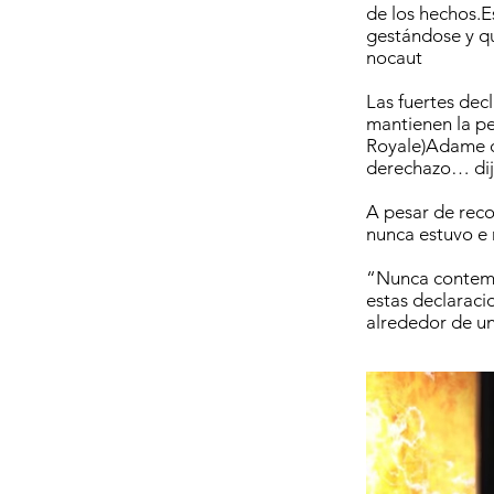
de los hechos.E
gestándose y qu
nocaut
Las fuertes dec
mantienen la pe
Royale)Adame d
derechazo… dije
A pesar de reco
nunca estuvo e 
“Nunca contemp
estas declaracio
alrededor de un