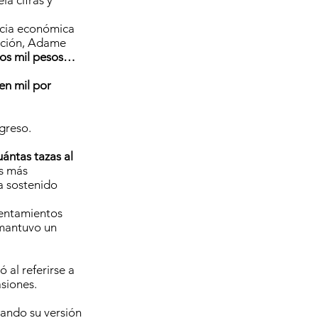
la cifras y
ncia económica
sación, Adame
tos mil pesos…
en mil por
greso.
ántas tazas al
os más
a sostenido
rentamientos
 mantuvo un
 al referirse a
siones.
zando su versión