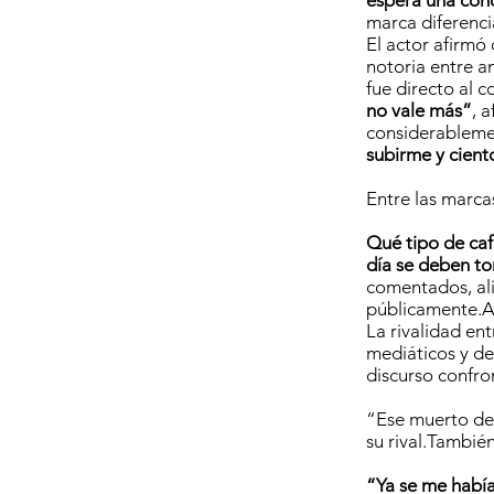
espera una conc
marca diferenci
El actor afirmó
notoria entre a
fue directo al 
no vale más”
, 
considerablem
subirme y cient
Entre las marc
Qué tipo de caf
día se deben t
comentados, ali
públicamente.At
La rivalidad en
mediáticos y de
discurso confro
“Ese muerto de 
su rival.Tambié
“Ya se me habí