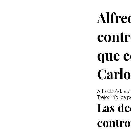
Alfr
contr
que c
Carlo
Alfredo Adame g
Trejo: “Yo iba 
Las de
contro