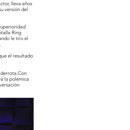
ctor, lleva años
u versión del
 superioridad
talla Ring
do le tiro el
.
que el resultado
 derrota.Con
va la polémica
versación