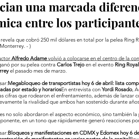
cian una marcada diferen
ica entre los participant
evela que cobró 250 mil dólares en total por la pelea Ring 
Monterrey. - )
uctor
Alfredo Adame
volvió a colocarse en el centro de la co
ganó por su pelea contra
Carlos Trejo
en el evento
Ring Roya
rrey
el pasado mes de marzo.
sar:
Megabloqueo de transportistas hoy 6 de abril: lista comp
tadas por estado y horarios
En entrevista con
Yordi Rosado
, 
las cifras que rodearon el enfrentamiento, además de lanzar 
evamente la rivalidad que ambos han sostenido durante años
es no solo abordaron el aspecto económico, sino también la
oponente, en un tono que rápidamente generó reacciones por
sar:
Bloqueos y manifestaciones en CDMX y Edomex hoy 6 de 