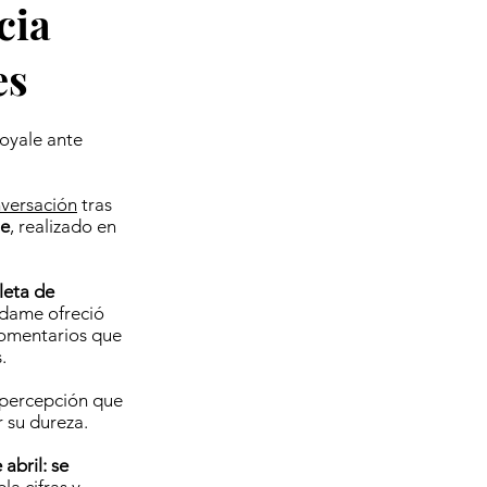
cia
es
Royale ante
nversación
tras
le
, realizado en
leta de
Adame ofreció
comentarios que
.
 percepción que
 su dureza.
abril: se