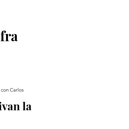
ifra
a con Carlos
ivan la