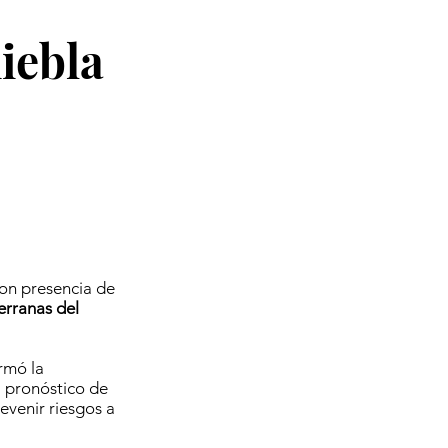
iebla
con presencia de
erranas del
rmó la
el pronóstico de
revenir riesgos a