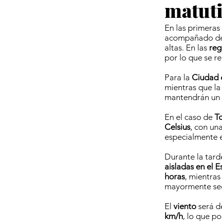
matuti
En las primeras
acompañado d
altas. En las
reg
por lo que se 
Para la
Ciudad 
mientras que l
mantendrán un c
En el caso de
T
Celsius
, con un
especialmente e
Durante la tard
aisladas en el 
horas
, mientras
mayormente se
El
viento
será 
km/h
, lo que p