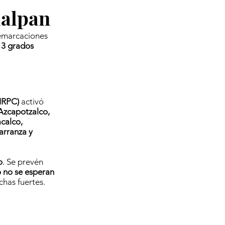
lalpan
emarcaciones
 3 grados
IRPC)
activó
Azcapotzalco,
calco,
arranza y
o
. Se prevén
 no se esperan
chas fuertes.