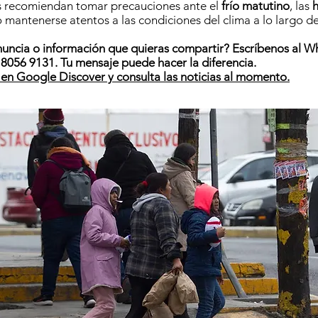
s recomiendan tomar precauciones ante el
frío matutino
, las
o mantenerse atentos a las condiciones del clima a lo largo de
nuncia o información que quieras compartir? Escríbenos al 
8056 9131. Tu mensaje puede hacer la diferencia.
en Google Discover y consulta las noticias al momento.