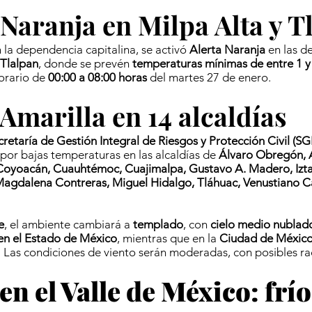
 Naranja en Milpa Alta y T
la dependencia capitalina, se activó
Alerta Naranja
en las d
 Tlalpan
, donde se prevén
temperaturas mínimas de entre 1 y
horario de
00:00 a 08:00 horas
del martes 27 de enero.
 Amarilla en 14 alcaldías
cretaría de Gestión Integral de Riesgos y Protección Civil
(SG
por bajas temperaturas en las alcaldías de
Álvaro Obregón, 
 Coyoacán, Cuauhtémoc, Cuajimalpa, Gustavo A. Madero, Izta
Magdalena Contreras, Miguel Hidalgo, Tláhuac, Venustiano C
e
, el ambiente cambiará a
templado
, con
cielo medio nublad
s en el Estado de México
, mientras que en la
Ciudad de México
. Las condiciones de viento serán moderadas, con posibles ra
en el Valle de México: frío