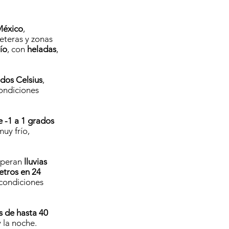
México
,
reteras y zonas
ío
, con
heladas
,
ados Celsius
,
condiciones
 -1 a 1 grados
muy frío,
esperan
lluvias
metros en 24
condiciones
s de hasta 40
 la noche.