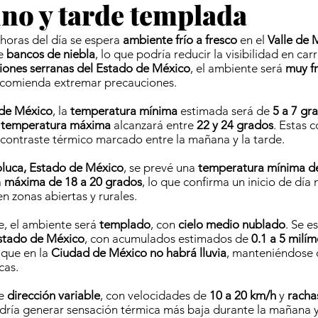
no y tarde templada
 horas del día se espera
ambiente frío a fresco
en el
Valle de 
e
bancos de niebla
, lo que podría reducir la visibilidad en car
iones serranas del Estado de México
, el ambiente será
muy fr
recomienda extremar precauciones.
de México
, la
temperatura mínima
estimada será de
5 a 7 gr
a
temperatura máxima
alcanzará entre
22 y 24 grados
. Estas 
ontraste térmico marcado entre la mañana y la tarde.
oluca, Estado de México
, se prevé una
temperatura mínima de
a
máxima de 18 a 20 grados
, lo que confirma un inicio de día 
n zonas abiertas y rurales.
e, el ambiente será
templado
, con
cielo medio nublado
. Se 
Estado de México
, con acumulados estimados de
0.1 a 5 milí
 que en la
Ciudad de México no habrá lluvia
, manteniéndose 
cas.
de
dirección variable
, con velocidades de
10 a 20 km/h
y
racha
odría generar sensación térmica más baja durante la mañana y