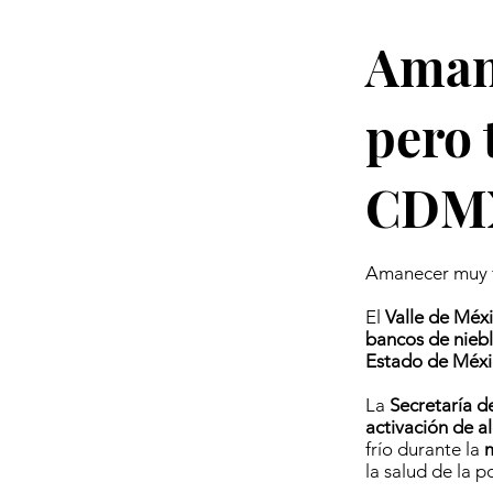
Amane
pero 
CDM
Amanecer muy f
El
Valle de Méx
bancos de nieb
Estado de Méx
La
Secretaría d
activación de a
frío durante la
m
la salud de la p