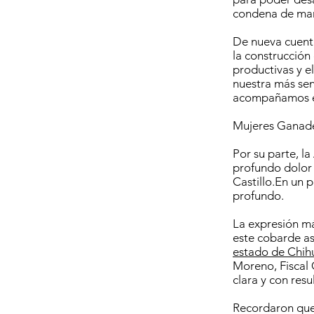
condena de mane
De nueva cuenta
la construcción
productivas y e
nuestra más sen
acompañamos en
Mujeres Ganade
Por su parte, 
profundo dolor 
Castillo.En un 
profundo.
La expresión má
este cobarde a
estado de Chi
Moreno, Fiscal 
clara y con res
Recordaron que 