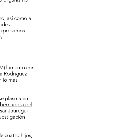
ho, así como a
dades
“Expresamos
es
M) lamentó con
ra Rodríguez
n lo más
 se plasma en
bernadora del
ésar Jáuregui
vestigación
 cuatro hijos,