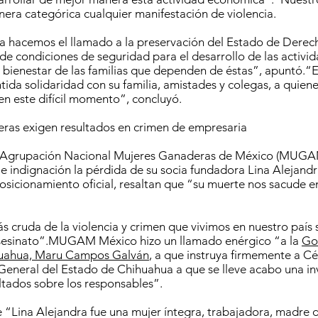
ra categórica cualquier manifestación de violencia.
 hacemos el llamado a la preservación del Estado de Derec
 de condiciones de seguridad para el desarrollo de las activi
l bienestar de las familias que dependen de éstas”, apuntó.
tida solidaridad con su familia, amistades y colegas, a quien
 este difícil momento”, concluyó.
ras exigen resultados en crimen de empresaria
la Agrupación Nacional Mujeres Ganaderas de México (MUGA
e indignación la pérdida de su socia fundadora Lina Alejand
posicionamiento oficial, resaltan que “su muerte nos sacude e
s cruda de la violencia y crimen que vivimos en nuestro país
sesinato”.MUGAM México hizo un llamado enérgico “a la
Go
huahua, Maru Campos Galván
, a que instruya firmemente a C
General del Estado de Chihuahua a que se lleve acabo una in
ultados sobre los responsables”.
“Lina Alejandra fue una mujer íntegra, trabajadora, madre de