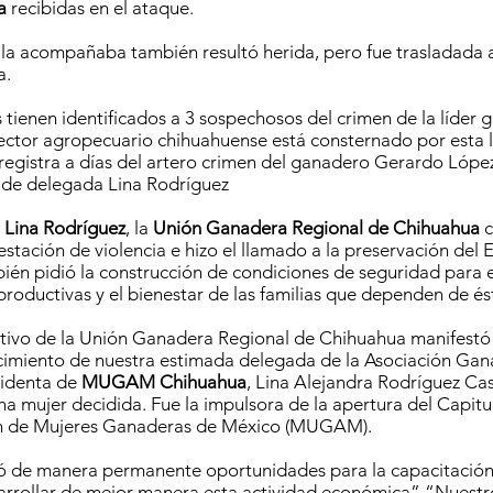
a
recibidas en el ataque.
la acompañaba también resultó herida, pero fue trasladada a
a.
 tienen identificados a 3 sospechosos del crimen de la líder 
sector agropecuario chihuahuense está consternado por esta
registra a días del artero crimen del ganadero Gerardo Lóp
de delegada Lina Rodríguez
 Lina Rodríguez
, la
Unión Ganadera Regional de Chihuahua
estación de violencia e hizo el llamado a la preservación del
én pidió la construcción de condiciones de seguridad para e
 productivas y el bienestar de las familias que dependen de és
ctivo de la Unión Ganadera Regional de Chihuahua manifestó
lecimiento de nuestra estimada delegada de la Asociación Ga
sidenta de
MUGAM Chihuahua
, Lina Alejandra Rodríguez Cast
na mujer decidida. Fue la impulsora de la apertura del Capit
ón de Mujeres Ganaderas de México (MUGAM).
 de manera permanente oportunidades para la capacitación 
arrollar de mejor manera esta actividad económica”.“Nuest