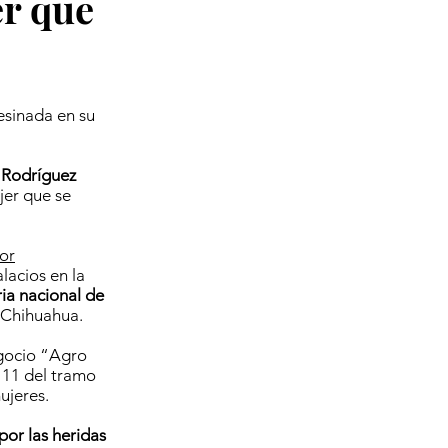
er que
esinada en su
 Rodríguez
jer que se
tor
acios en la
ria nacional de
 Chihuahua.
egocio “Agro
111 del tramo
ujeres.
por las heridas