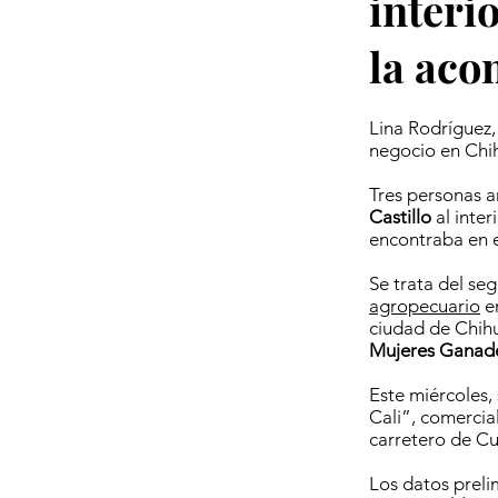
interi
la aco
Lina Rodríguez,
negocio en Chih
Tres personas a
Castillo
al inter
encontraba en e
Se trata del se
agropecuario
en
ciudad de Chih
Mujeres Ganad
Este miércoles,
Cali”, comercia
carretero de C
Los datos preli