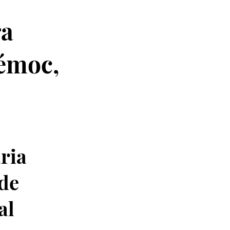
ra
émoc,
ria
de
al