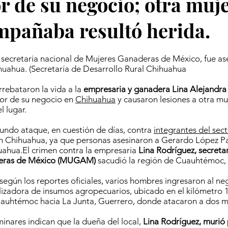
or de su negocio; otra muj
mpañaba resultó herida.
 secretaria nacional de Mujeres Ganaderas de México, fue as
uahua. (Secretaría de Desarrollo Rural Chihuahua
rrebataron la vida a la
empresaria y ganadera Lina Alejandra
ior de su negocio en
Chihuahua
y causaron lesiones a otra mu
l lugar.
gundo ataque, en cuestión de días, contra
integrantes del sec
 Chihuahua, ya que personas asesinaron a Gerardo López Pal
uahua.El crimen contra la empresaria
Lina Rodríguez, secreta
eras de México (MUGAM)
sacudió la región de Cuauhtémoc,
 según los reportes oficiales, varios hombres ingresaron al n
lizadora de insumos agropecuarios, ubicado en el kilómetro 
uauhtémoc hacia La Junta, Guerrero, donde atacaron a dos m
minares indican que la dueña del local,
Lina Rodríguez, murió 