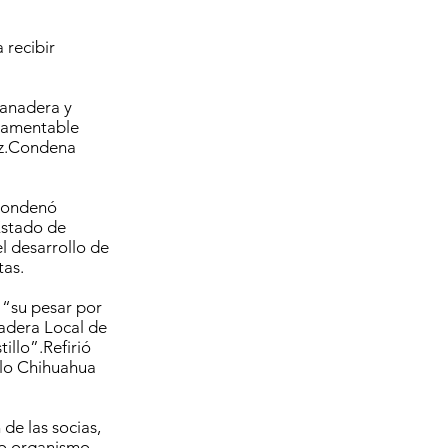
 recibir
ganadera y
 lamentable
ez.Condena
condenó
 Estado de
l desarrollo de
tas.
 “su pesar por
nadera Local de
illo”.Refirió
ulo Chihuahua
de las socias,
ro organismo