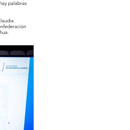
hay palabras
Claudia
onfederación
hua.