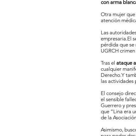
con arma blanc
Otra mujer que 
atención médic
Las autoridades
empresaria.El 
pérdida que se 
UGRCH crimen 
Tras el
ataque a
cualquier manif
Derecho.Y tambi
las actividades
El consejo dire
el sensible fal
Guerrero y pre
que “Lina era u
de la Asociaci
Asimismo, buscó
para poder des