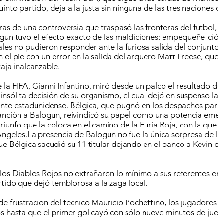
into partido, deja a la justa sin ninguna de las tres naciones
as de una controversia que traspasó las fronteras del futbol, 
gun tuvo el efecto exacto de las maldiciones: empequeñe-ci
ales no pudieron responder ante la furiosa salida del conjunto
 el pie con un error en la salida del arquero Matt Freese, que
aja inalcanzable.
e la FIFA, Gianni Infantino, miró desde un palco el resultado 
insólita decisión de su organismo, el cual dejó en suspenso l
ante estadunidense. Bélgica, que pugnó en los despachos par
anción a Balogun, reivindicó su papel como una potencia em
riunfo que la coloca en el camino de la Furia Roja, con la que
Ángeles.La presencia de Balogun no fue la única sorpresa de l
que Bélgica sacudió su 11 titular dejando en el banco a Kevin 
 los Diablos Rojos no extrañaron lo mínimo a sus referentes e
tido que dejó temblorosa a la zaga local.
de frustración del técnico Mauricio Pochettino, los jugadores 
s hasta que el primer gol cayó con sólo nueve minutos de ju