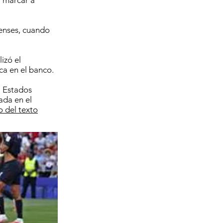
a marcar a
denses, cuando
izó el
ca en el banco.
a Estados
ada en el
io del texto