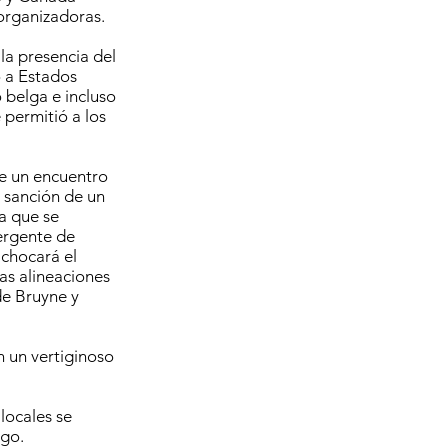
 organizadoras.
la presencia del
ó a Estados
 belga e incluso
 permitió a los
de un encuentro
a sanción de un
a que se
ergente de
 chocará el
as alineaciones
de Bruyne y
n un vertiginoso
locales se
ego.