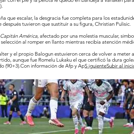
jar con el pie y la pelota le quedó en bandeja a Vanaken par
).
a que escalar, la desgracia fue completa para los estaduni
espués tuvieron que sustituir a su figura, Christian Pulisic.
Capitán América
, afectado por una molestia muscular, simbol
u selección al romper en llanto mientras recibía atención médi
lter y el propio Balogun estuvieron cerca de volver a meter 
rtido, aunque fue Romelu Lukaku el que certificó la dura gole
o (90+3).Con información de Afp y Ap
S iguiente
Subir al inic