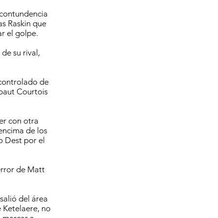
e contundencia
as Raskin que
ar el golpe.
de su rival,
 controlado de
ibaut Courtois
er con otra
encima de los
o Dest por el
error de Matt
salió del área
e Ketelaere, no