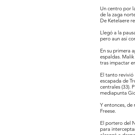
Un centro por l
de la zaga nort
De Ketelaere re
Llegó a la pausa
pero aun así co
En su primera a
espaldas. Malik
tras impactar e
El tanto revivi
escapada de Tro
centrales (33). 
mediapunta Gio
Y entonces, de 
Freese.
El portero del 
para intercepta