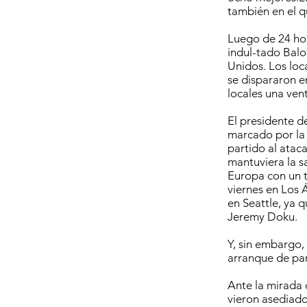
también en el qu
Luego de 24 hor
indul-tado Balo
Unidos. Los loc
se dispararon en
locales una vent
El presidente d
marcado por la 
partido al atac
mantuviera la s
Europa con un t
viernes en Los 
en Seattle, ya 
Jeremy Doku.
Y, sin embargo,
arranque de par
Ante la mirada 
vieron asediado