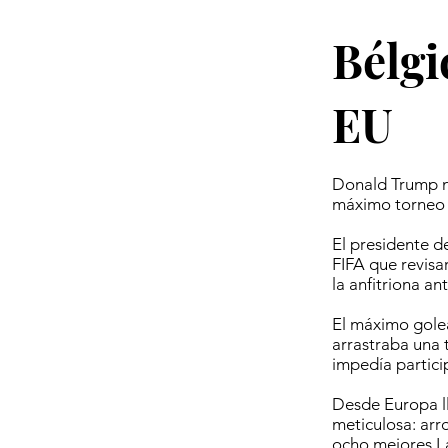
Bélgi
EU
Donald Trump no
máximo torneo d
El presidente d
FIFA que revisar
la anfitriona an
El máximo golea
arrastraba una t
impedía particip
Desde Europa ll
meticulosa: arro
ocho mejores.L