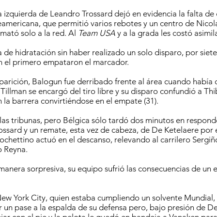
a izquierda de Leandro Trossard dejó en evidencia la falta d
eamericana, que permitió varios rebotes y un centro de Nicol
mató solo a la red. Al
Team USA
y a la grada les costó asimil
 de hidratación sin haber realizado un solo disparo, por siete 
n el primero empataron el marcador.
parición, Balogun fue derribado frente al área cuando había
 Tillman se encargó del tiro libre y su disparo confundió a Th
n la barrera convirtiéndose en el empate (31).
ó las tribunas, pero Bélgica sólo tardó dos minutos en respond
ssard y un remate, esta vez de cabeza, de De Ketelaere por 
Pochettino actuó en el descanso, relevando al carrilero Sergiñ
 Reyna.
manera sorpresiva, su equipo sufrió las consecuencias de un 
New York City, quien estaba cumpliendo un solvente Mundial, 
r un pase a la espalda de su defensa pero, bajo presión de D