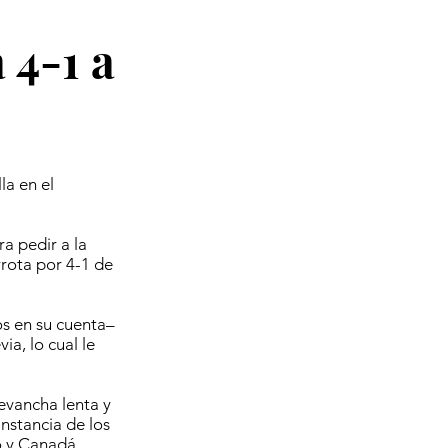
 4-1 a
la en el
a pedir a la
rrota por 4-1 de
os en su cuenta–
ia, lo cual le
revancha lenta y
instancia de los
o y Canadá