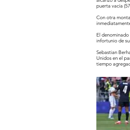
alcanzó a despe
puerta vacía (57
Con otra montañ
inmediatamente d
El denominado
infortunio de s
Sebastian Berha
Unidos en el pa
tiempo agregad