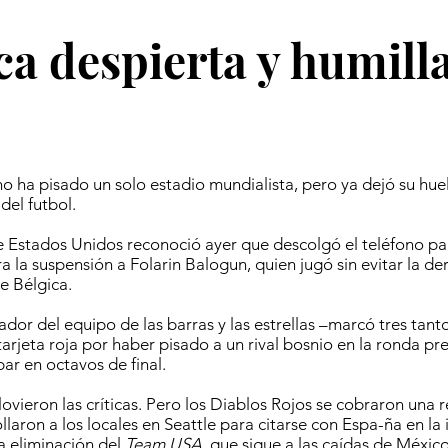
ca despierta y humilla
 ha pisado un solo estadio mundialista, pero ya dejó su huel
el futbol.
e Estados Unidos reconoció ayer que descolgó el teléfono par
a la suspensión a Folarin Balogun, quien jugó sin evitar la de
te Bélgica.
dor del equipo de las barras y las estrellas –marcó tres tant
arjeta roja por haber pisado a un rival bosnio en la ronda prev
ar en octavos de final.
ovieron las críticas. Pero los Diablos Rojos se cobraron una 
llaron a los locales en Seattle para citarse con Espa-ña en la 
a eliminación del
Team USA,
que sigue a las caídas de Méxic