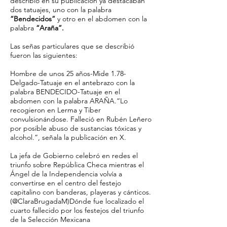
describió en su publicación ya destacaban
dos tatuajes, uno con la palabra
“Bendecidos”
y otro en el abdomen con la
palabra
“Araña”.
Las señas particulares que se describió
fueron las siguientes:
Hombre de unos 25 años-Mide 1.78-
Delgado-Tatuaje en el antebrazo con la
palabra BENDECIDO-Tatuaje en el
abdomen con la palabra ARAÑA.“Lo
recogieron en Lerma y Tiber
convulsionándose. Falleció en Rubén Leñero
por posible abuso de sustancias tóxicas y
alcohol.”, señala la publicación en X.
La jefa de Gobierno celebró en redes el
triunfo sobre República Checa mientras el
Ángel de la Independencia volvía a
convertirse en el centro del festejo
capitalino con banderas, playeras y cánticos.
(@ClaraBrugadaM)Dónde fue localizado el
cuarto fallecido por los festejos del triunfo
de la Selección Mexicana