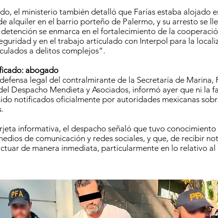
o, el ministerio también detalló que Farías estaba alojado e
 alquiler en el barrio porteño de Palermo, y su arresto se ll
a detención se enmarca en el fortalecimiento de la cooperació
guridad y en el trabajo articulado con Interpol para la locali
culados a delitos complejos”.
ficado: abogado
a defensa legal del contralmirante de la Secretaría de Marina
 del Despacho Mendieta y Asociados, informó ayer que ni la fa
do notificados oficialmente por autoridades mexicanas sobr
.
rjeta informativa, el despacho señaló que tuvo conocimiento 
dios de comunicación y redes sociales, y que, de recibir notif
 actuar de manera inmediata, particularmente en lo relativo a