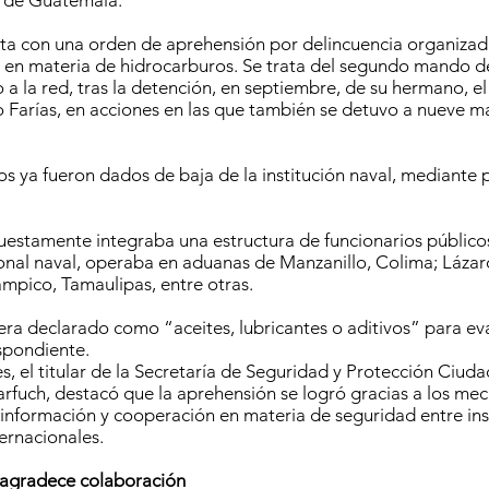
o de Guatemala.
a con una orden de aprehensión por delincuencia organizada
 en materia de hidrocarburos. Se trata del segundo mando d
 a la red, tras la detención, en septiembre, de su hermano, el
Farías, en acciones en las que también se detuvo a nueve m
 ya fueron dados de baja de la institución naval, mediante
uestamente integraba una estructura de funcionarios públic
onal naval, operaba en aduanas de Manzanillo, Colima; Láza
mpico, Tamaulipas, entre otras.
era declarado como “aceites, lubricantes o aditivos” para ev
spondiente.
es, el titular de la Secretaría de Seguridad y Protección Ciud
fuch, destacó que la aprehensión se logró gracias a los me
información y cooperación en materia de seguridad entre ins
ternacionales.
 agradece colaboración