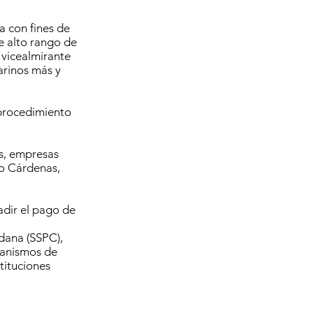
 con fines de
e alto rango de
 vicealmirante
arinos más y
 procedimiento
os, empresas
ro Cárdenas,
adir el pago de
adana (SSPC),
canismos de
tituciones