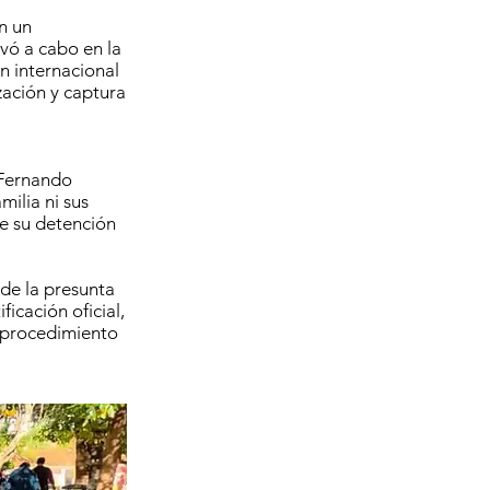
n un
evó a cabo en la
n internacional
zación y captura
, Fernando
milia ni sus
e su detención
de la presunta
icación oficial,
l procedimiento