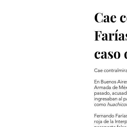
Cae c
Faría
caso 
Cae contralmira
En Buenos Aires
Armada de Méxi
pasado, acusado
ingresaban al 
como
huachicol
Fernando Farías
roja de la Inte