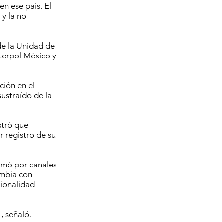
n ese país. El
y la no
 de la Unidad de
nterpol México y
ción en el
sustraído de la
stró que
r registro de su
rmó por canales
ombia con
cionalidad
, señaló.