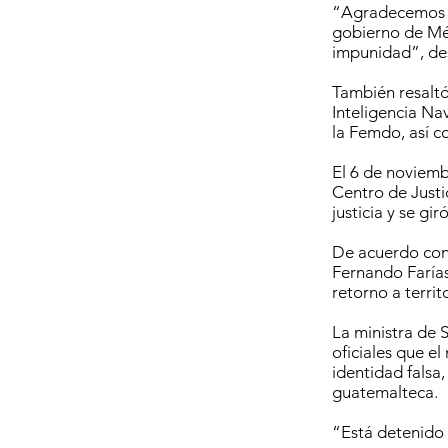
“Agradecemos la
gobierno de Méx
impunidad”, de
También resaltó
Inteligencia Na
la Femdo, así c
El 6 de noviemb
Centro de Justi
justicia y se gi
De acuerdo con 
Fernando Farías 
retorno a territ
La ministra de 
oficiales que e
identidad falsa
guatemalteca.
“Está detenido 