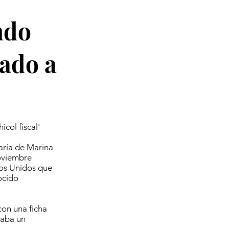
ndo
lado a
col fiscal'
taría de Marina
oviembre
dos Unidos que
ocido
con una ficha
taba un