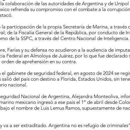
 colaboración de las autoridades de Argentina y de Unipol e
ico refrenda su compromiso con el combate a la corrupción 
stacó.
 la participación de la propia Secretaría de Marina, a través
val; de la Fiscalía General de la República, por conducto de I
omo de la SSPC, a través del Centro Nacional de Inteligencia.
re, Farías y su defensa no acudieron a la audiencia de imputa
cia Federal en Almoloya de Juárez, por lo que fue declarado 
ró orden de aprehensión en su contra.
el gabinete de seguridad federal, en agosto de 2024 se regi
salió del país con destino a Florida, Estados Unidos, sin tene
orio nacional.
Seguridad Nacional de Argentina, Alejandra Monteoliva, info
l marino mexicano ingresó a ese país el 1º de abril desde Col
, bajo el nombre de Luis Lemus Ramos, supuestamente de na
y va a ser extraditado. Argentina no es refugio de criminales”