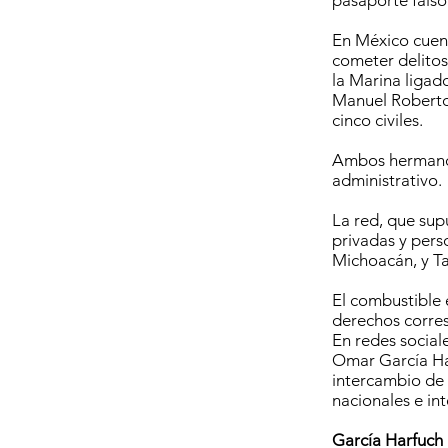
pasaporte fals
En México cuent
cometer delitos
la Marina ligado
Manuel Roberto 
cinco civiles.
Ambos hermanos
administrativo.
La red, que sup
privadas y pers
Michoacán, y Ta
El combustible 
derechos corre
En redes social
Omar García Har
intercambio de 
nacionales e in
García Harfuch