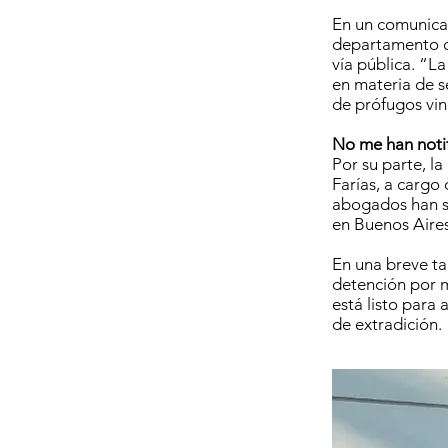
En un comunicad
departamento de
vía pública. “L
en materia de se
de prófugos vin
No me han noti
Por su parte, l
Farías, a cargo
abogados han si
en Buenos Aires
En una breve ta
detención por me
está listo para
de extradición.