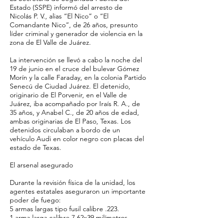
Estado (SSPE) informó del arresto de
Nicolás P. V., alias “El Nico” o “El
Comandante Nico”, de 26 años, presunto
líder criminal y generador de violencia en la
zona de El Valle de Juárez.
La intervención se llevó a cabo la noche del
19 de junio en el cruce del bulevar Gómez
Morín y la calle Faraday, en la colonia Partido
Senecú de Ciudad Juárez. El detenido,
originario de El Porvenir, en el Valle de
Juárez, iba acompañado por Iraís R. A., de
35 años, y Anabel C., de 20 años de edad,
ambas originarias de El Paso, Texas. Los
detenidos circulaban a bordo de un
vehículo Audi en color negro con placas del
estado de Texas.
El arsenal asegurado
Durante la revisión física de la unidad, los
agentes estatales aseguraron un importante
poder de fuego:
5 armas largas tipo fusil calibre .223.
1 arma larga calibre 7.62x39 milímetros