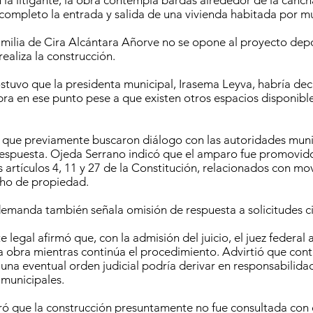
la litigante, la obra contempla bardas alrededor de la canch
completo la entrada y salida de una vivienda habitada por mu
amilia de Cira Alcántara Añorve no se opone al proyecto depor
ealiza la construcción.
stuvo que la presidenta municipal, Irasema Leyva, habría dec
obra en ese punto pese a que existen otros espacios disponibl
 que previamente buscaron diálogo con las autoridades muni
respuesta. Ojeda Serrano indicó que el amparo fue promovid
s artículos 4, 11 y 27 de la Constitución, relacionados con mov
cho de propiedad.
emanda también señala omisión de respuesta a solicitudes c
 legal afirmó que, con la admisión del juicio, el juez federal a
a obra mientras continúa el procedimiento. Advirtió que cont
 una eventual orden judicial podría derivar en responsabilida
 municipales.
 que la construcción presuntamente no fue consultada con e