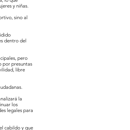
a, lo que
jeres y niñas.
tivo, sino al
idido
es dentro del
cipales, pero
o por presuntas
ilidad, libre
iudadanas.
nalizará la
inuar los
des legales para
l cabildo y que