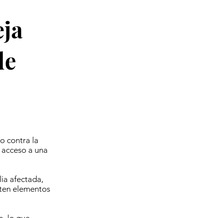
eja
de
o contra la
n acceso a una
ia afectada,
sten elementos