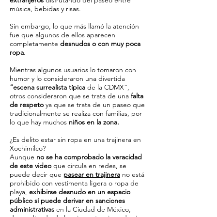
extranjeros
disfrutando del paseo entre
música, bebidas y risas.
Sin embargo, lo que más llamó la atención
fue que algunos de ellos aparecen
completamente
desnudos o con muy poca
ropa.
Mientras algunos usuarios lo tomaron con
humor y lo consideraron una divertida
“escena surrealista típica
de la CDMX”,
otros consideraron que se trata de una
falta
de respeto
ya que se trata de un paseo que
tradicionalmente se realiza con familias, por
lo que hay muchos
niños en la zona.
¿Es delito estar sin ropa en una trajinera en
Xochimilco?
Aunque
no se ha comprobado la veracidad
de este video
que circula en redes, se
puede decir que
pasear en trajinera
no está
prohibido con vestimenta ligera o ropa de
playa,
exhibirse desnudo en un espacio
público sí puede derivar en sanciones
administrativas
en la Ciudad de México,