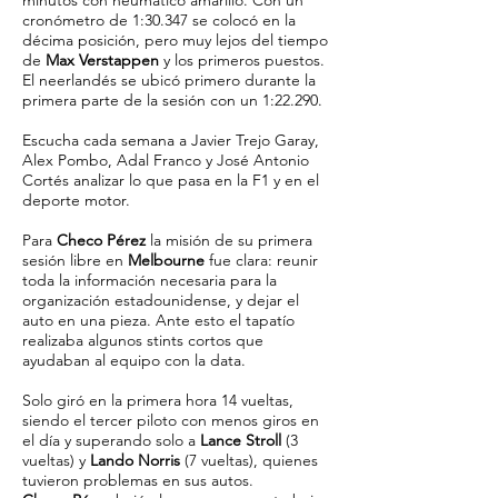
minutos con neumático amarillo. Con un
cronómetro de 1:30.347 se colocó en la
décima posición, pero muy lejos del tiempo
de
Max Verstappen
y los primeros puestos.
El neerlandés se ubicó primero durante la
primera parte de la sesión con un 1:22.290.
Escucha cada semana a Javier Trejo Garay,
Alex Pombo, Adal Franco y José Antonio
Cortés analizar lo que pasa en la F1 y en el
deporte motor.
Para
Checo Pérez
la misión de su primera
sesión libre en
Melbourne
fue clara: reunir
toda la información necesaria para la
organización estadounidense, y dejar el
auto en una pieza. Ante esto el tapatío
realizaba algunos stints cortos que
ayudaban al equipo con la data.
Solo giró en la primera hora 14 vueltas,
siendo el tercer piloto con menos giros en
el día y superando solo a
Lance Stroll
(3
vueltas) y
Lando Norris
(7 vueltas), quienes
tuvieron problemas en sus autos.