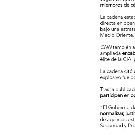
miembros de cá
La cadena esta
directa en oper
bajo una estrat
Medio Oriente.
CNN
también af
ampliada
encabe
élite de la CIA
La cadena citó 
explosivo fue o
Tras la publica
participen en o
“El Gobierno d
normalizar, justi
de agencias extr
Seguridad y Pr