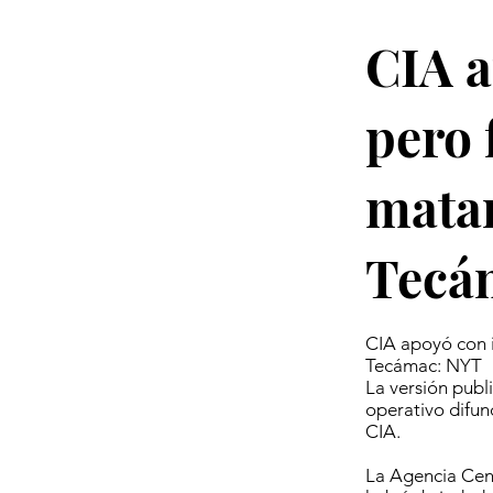
CIA a
pero 
matar
Tecá
CIA apoyó con i
Tecámac: NYT
La versión publ
operativo difun
CIA.
La Agencia Cent