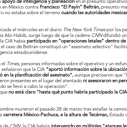
o
apoyo de inteligencia y planeación
en el presunto operativo
o en México contra
Francisco “El Payín” Beltrán,
presunto ma
ro no estaba sobre el terreno
cuando las autoridades mexica
icada el miércoles en el diario
The New York Times
por los pe
ia Abi-Habib, surge luego de que la cadena
CNN
difundió un
la CIA había
participado en “operaciones letales” dentro de t
el caso de Beltrán constituyó un “asesinato selectivo” facili
gencia estadounidense.
 el
Times
, personas informadas sobre el operativo y un exfun
 señalaron que la CIA
“aportó información sobre la ubicació
pó en la planificación del asesinato”,
aunque precisaron que “
ieron presentes en el lugar del atentado
ni asesoraron en pers
o se llevó a cabo la operación”.
ó que
no está claro “hasta qué punto habría participado la CIA
hombre murieron el pasado 28 de marzo tras estallar la camio
la
carretera México-Pachuca, a la altura de Tecámac,
Estado 
te de
CNN
, la CIA habría
intervenido en múltiples “ataques le