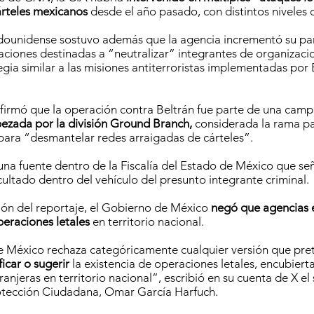
rteles mexicanos
desde el año pasado, con distintos niveles 
dounidense sostuvo además que la agencia incrementó su par
aciones destinadas a “neutralizar” integrantes de organizacio
egia similar a las misiones antiterroristas implementadas por
irmó que la operación contra Beltrán fue parte de una cam
zada por la división Ground Branch,
considerada la rama pa
, para “desmantelar redes arraigadas de cárteles”.
una fuente dentro de la Fiscalía del Estado de México que se
cultado dentro del vehículo del presunto integrante criminal.
ción del reportaje, el Gobierno de México
negó que agencias e
peraciones letales
en territorio nacional.
e México rechaza categóricamente cualquier versión que pre
ficar o sugerir
la existencia de operaciones letales, encubierta
anjeras en territorio nacional”, escribió en su cuenta de X el
otección Ciudadana, Omar García Harfuch.