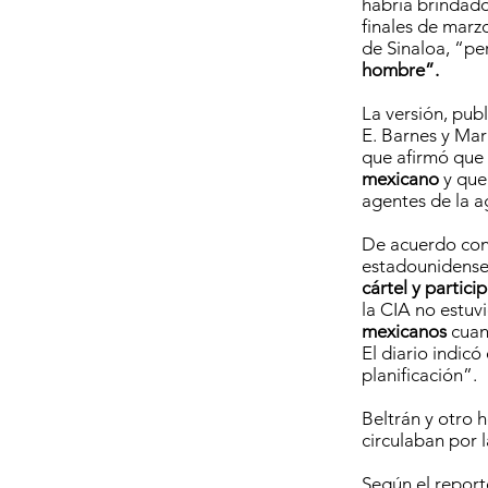
habría brindad
finales de marz
de Sinaloa, “pe
hombre”.
La versión, publ
E. Barnes y Mar
que afirmó que 
mexicano
y que 
agentes de la a
De acuerdo con
estadounidense
cártel y partici
la CIA no estuv
mexicanos
cuand
El diario indic
planificación”.
Beltrán y otro 
circulaban por 
Según el repor