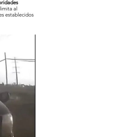
oridades
imita al
es establecidos