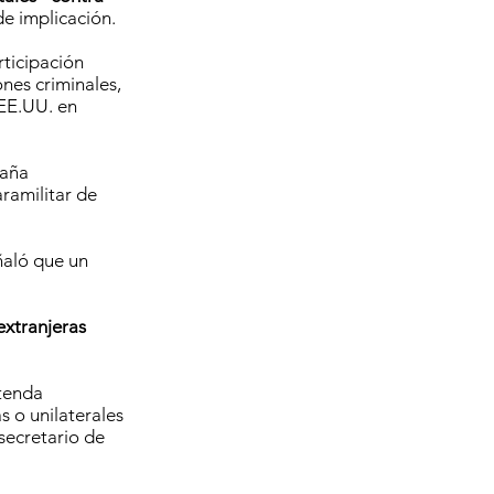
de implicación.
ticipación
nes criminales,
 EE.UU. en
paña
ramilitar de
ñaló que un
xtranjeras
tenda
s o unilaterales
 secretario de