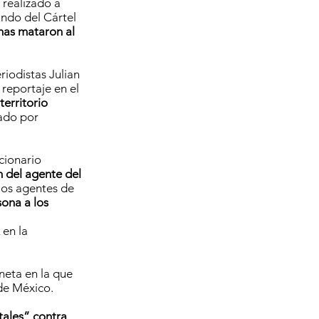
 realizado a
ndo del Cártel
nas mataron al
riodistas Julian
 reportaje en el
erritorio
tado por
cionario
n del agente del
los agentes de
ona a los
en la
neta en la que
de México.
tales” contra