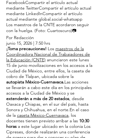
FacebookCompartir el artículo actual
mediante TwitterCompartir el artículo actual
mediante LinkedInCompartir el artículo
actual mediante global.social-whatsapp
Los maestros de la CNTE acordaron seguir
con la huelga. (Foto: Cuartoscuro)📷
Por Redacción
junio 15, 2026 | 7:50 hrs
¡Toma precauciones!
Los
maestros de la
Coordinadora Nacional de Trabajadores de
la Educación (CNTE)
anunciaron este lunes
15 de junio movilizaciones en los accesos a la
Ciudad de México, entre ellos, la caseta de
cobro de Tlalpan, ubicada sobre la
autopista México-Cuernavaca.
Las acciones
se llevarán a cabo este día en los principales
accesos a la Ciudad de México y se
extenderán a más de 20 estados
, desde
Oaxaca y Chiapas, en el sur del país, hasta
Sonora y Chihuahua, en el norte.En el caso
de la
caseta México-Cuernavaca
, los
docentes tienen previsto arribar a las
10:30
horas
a este lugar ubicado en la colonia Los
Cipreses, donde realizarán una conferencia
de prensa para dar a conocer su plan de