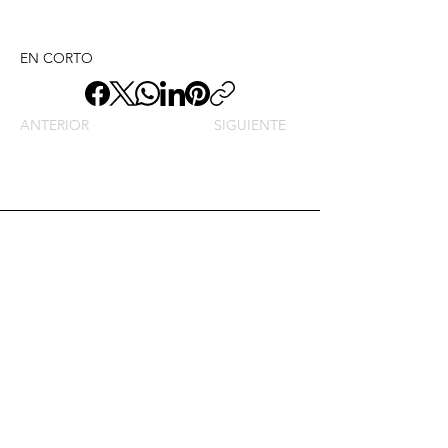
EN CORTO
ANTERIOR
SIGUIENTE
Envíame un mensaje y
dime lo que piensas
Nombre