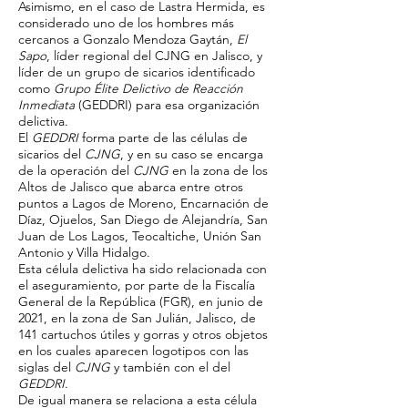
Asimismo, en el caso de Lastra Hermida, es
considerado uno de los hombres más
cercanos a Gonzalo Mendoza Gaytán,
El
Sapo
, líder regional del CJNG en Jalisco, y
líder de un grupo de sicarios identificado
como
Grupo Élite Delictivo de Reacción
Inmediata
(GEDDRI) para esa organización
delictiva.
El
GEDDRI
forma parte de las células de
sicarios del
CJNG
, y en su caso se encarga
de la operación del
CJNG
en la zona de los
Altos de Jalisco que abarca entre otros
puntos a Lagos de Moreno, Encarnación de
Díaz, Ojuelos, San Diego de Alejandría, San
Juan de Los Lagos, Teocaltiche, Unión San
Antonio y Villa Hidalgo.
Esta célula delictiva ha sido relacionada con
el aseguramiento, por parte de la Fiscalía
General de la República (FGR), en junio de
2021, en la zona de San Julián, Jalisco, de
141 cartuchos útiles y gorras y otros objetos
en los cuales aparecen logotipos con las
siglas del
CJNG
y también con el del
GEDDRI
.
De igual manera se relaciona a esta célula