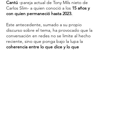
Cantú
-pareja actual de Tony Mils nieto de
Carlos Slim- a quien conoció a los
15 años y
con quien permaneció hasta 2023.
Este antecedente, sumado a su propio
discurso sobre el tema, ha provocado que la
conversación en redes no se limite al hecho
reciente, sino que ponga bajo la lupa la
coherencia entre lo que dice y lo que
hace.
Usuarios
han retomado fragmentos de
entrevistas y podcasts,
como su
participación en
Más allá del Rosa
de
Jessica
Fernández,
donde el propio
Antun aseguró que hoy en día no podría
sostener una amistad con alguien que
“traicione a la persona que dice amar”,
una
postura que ahora contrasta directamente
con la polémica que enfrenta.
Aunque hasta el momento Valentina no ha
dado ninguna declaración pública sobre su
versión de los hechos, si ha dejado de
seguir en redes sociales a Emilio Antun y ha
reaccionado con 'likes' a los comentarios