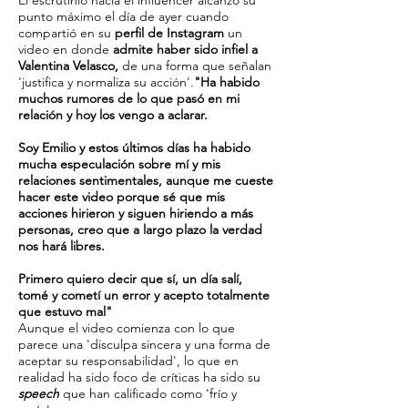
El escrutinio hacia el influencer alcanzó su
punto máximo el día de ayer cuando
compartió en su
perfil de Instagram
un
video en donde
admite haber sido infiel a
Valentina Velasco,
de una forma que señalan
'justifica y normaliza su acción'.
"Ha habido
muchos rumores de lo que pasó en mi
relación y hoy los vengo a aclarar.
Soy Emilio y estos últimos días ha habido
mucha especulación sobre mí y mis
relaciones sentimentales, aunque me cueste
hacer este video porque sé que mis
acciones hirieron y siguen hiriendo a más
personas, creo que a largo plazo la verdad
nos hará libres.
Primero quiero decir que sí, un día salí,
tomé y cometí un error y acepto totalmente
que estuvo mal"
Aunque el video comienza con lo que
parece una 'disculpa sincera y una forma de
aceptar su responsabilidad', lo que en
realidad ha sido foco de críticas ha sido su
speech
que han calificado como 'frío y