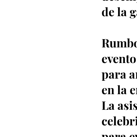
de la g
Rumbo 
evento
para a
en la 
La asi
celebr
para e