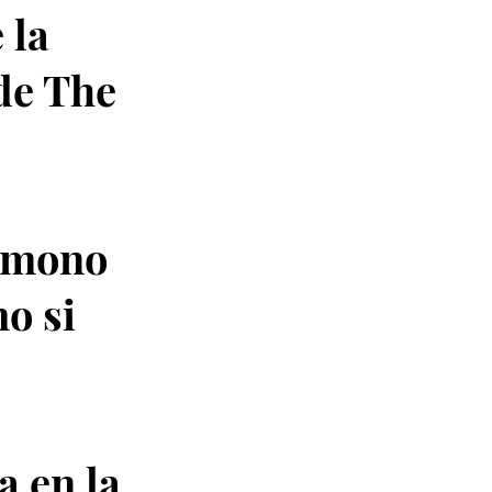
 la
 de The
l mono
o si
a en la