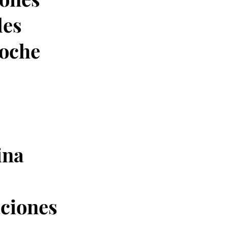
les
noche
ina
aciones