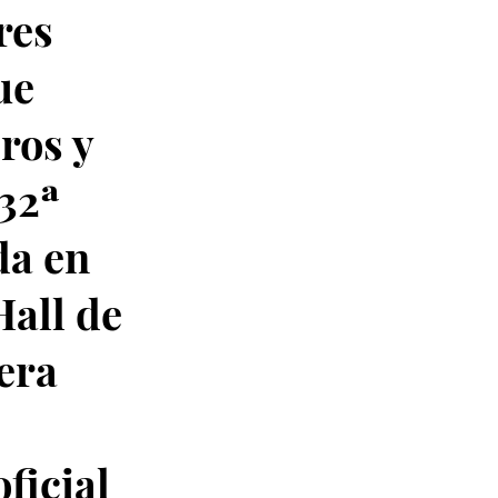
res
ue
ros y
 32ª
da en
Hall de
cera
ficial