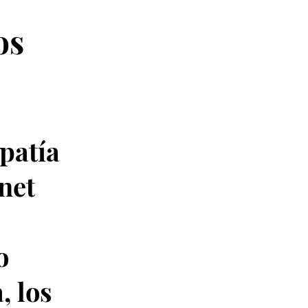
os
patía
net
o
, los