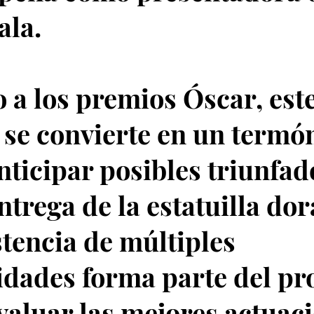
ala.
a los premios Óscar, est
 se convierte en un term
nticipar posibles triunfad
entrega de la estatuilla do
stencia de múltiples
idades forma parte del pr
valuar las mejores actuac