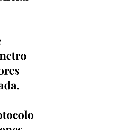
e
ómetro
ores
rada.
otocolo
iones