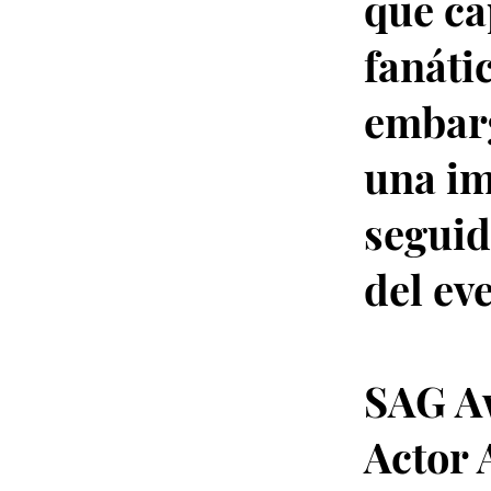
que ca
fanáti
embarg
una im
seguid
del ev
SAG A
Actor 