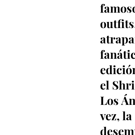
famoso
outfits
atrapa
fanáti
edició
el Shr
Los Án
vez, la
desemp