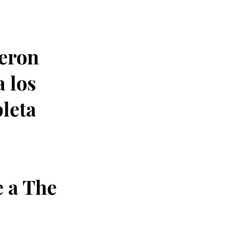
ieron
 los
leta
 a The