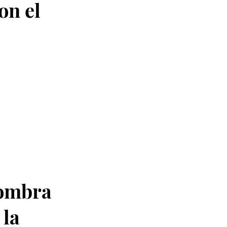
on el
fombra
 la