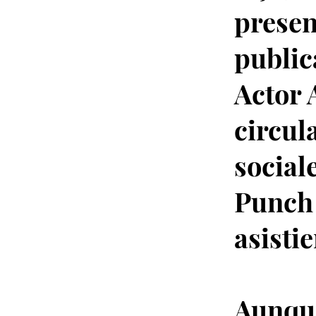
presen
public
Actor 
circul
social
Punch 
asistie
Aunque