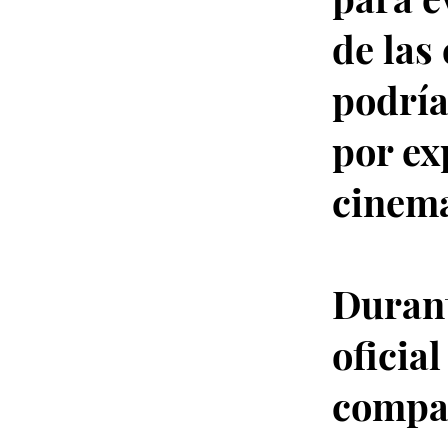
de las
podría
por ex
cinema
Durant
oficia
compar