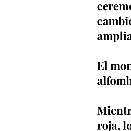
ceremo
cambi
ampli
El mon
alfomb
Mientr
roja, 