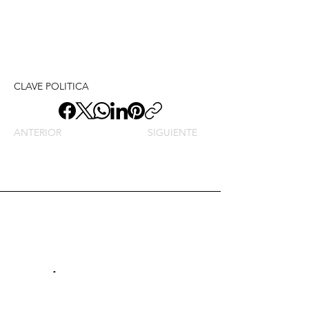
CLAVE POLITICA
ANTERIOR
SIGUIENTE
Envíame un mensaje y
dime lo que piensas