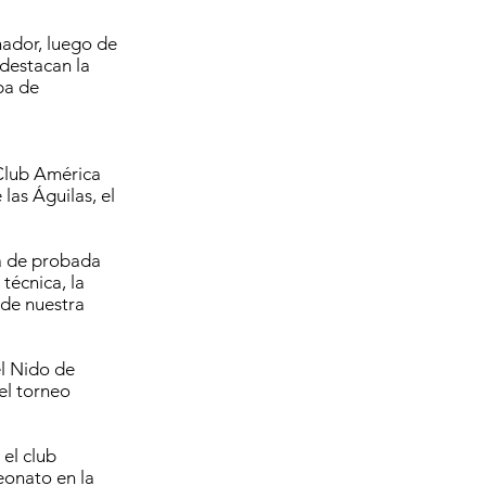
ador, luego de
 destacan la
pa de
 Club América
 las Águilas, el
ga de probada
técnica, la
 de nuestra
el Nido de
el torneo
 el club
peonato en la