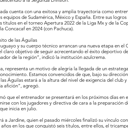
 descendió a la Segunda División.
da cuenta con una exitosa y amplia trayectoria como entren
ntos equipos de Sudamérica, México y España. Entre sus logros
s títulos en el torneo Apertura 2022 de la Liga Mx y de la Co
a Concacaf en 2024 (con Pachuca).
ito de las Águilas
ruguayo y su cuerpo técnico arrancan una nueva etapa en el
 el claro objetivo de seguir acrecentando el éxito deportivo de
dor de la región”, indicó la institución azulcrema.
a, representa un motivo de alegría la llegada de un estrate
onocimiento. Estamos convencidos de que, bajo su dirección 
as Águilas estará a la altura del nivel de exigencia del club y
a afición”, agregó.
mó que el entrenador se presentará en los próximos días en 
irse con los jugadores y directiva de cara a la preparación d
ue inicia en julio.
á a Jardine, quien el pasado miércoles finalizó su vínculo con
años en los que conquistó seis títulos, entre ellos, el tricam