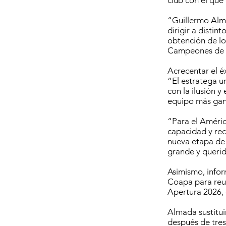
club con el que
“Guillermo Alma
dirigir a disti
obtención de lo
Campeones de l
Acrecentar el éx
“El estratega u
con la ilusión y
equipo más gana
“Para el Améric
capacidad y rec
nueva etapa de l
grande y querid
Asimismo, infor
Coapa para reun
Apertura 2026, q
Almada sustituir
después de tres 