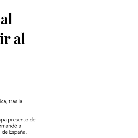
al
r al
a, tras la
apa presentó de
 comandó a
, de España,