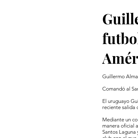
Guill
futbo
Amér
Guillermo Almad
Comandó al San
El uruguayo Gui
reciente salida 
Mediante un com
manera oficial 
Santos Laguna y