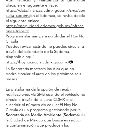
Administración y Finanzas con tu número de
placa, en el siguiente enlace:
https://data.finanzas.cdmx.gob.mx/sma/con
sulta_sedema
En el Edomex, se revisa desde
el siguiente enlace:
https://sseguridad.edomex.gob.mx/infracci
ones-transito
Programa alarmas para no olvidar el Hoy No
Circula
Puedes revisar cuándo no puedes circular a
través del calendario de la Sedema,
disponible aquí:
https://hoynocircula.cdmx.gob.mx/
📷
La Secretaría mostrará los días que no
podrá circular el auto en los próximos seis
meses.
La plataforma da la opción de recibir
notificaciones vía SMS cuando el vehículo no
circule a través de la Llave CDMX o al
suscribir el número de celular.El Hoy No
Circula es un programa gestionado por la
Secretaría de Medio Ambiente
(
Sedema
) de
la Ciudad de México que busca es reducir
la contaminación que producen los