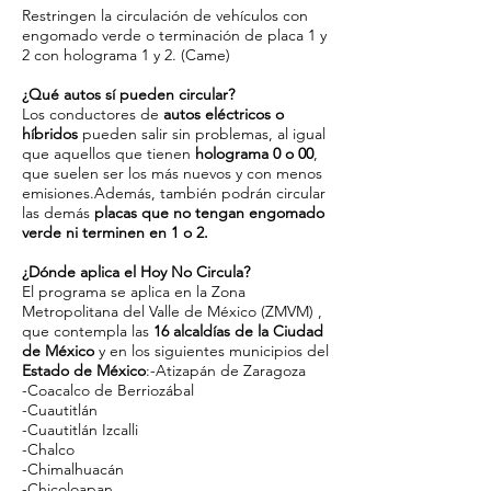
Restringen la circulación de vehículos con
engomado verde o terminación de placa 1 y
2 con holograma 1 y 2. (Came)
¿Qué autos sí pueden circular?
Los conductores de
autos eléctricos o
híbridos
pueden salir sin problemas, al igual
que aquellos que tienen
holograma 0 o 00
,
que suelen ser los más nuevos y con menos
emisiones.Además, también podrán circular
las demás
placas que no tengan engomado
verde ni terminen en 1 o 2.
¿Dónde aplica el Hoy No Circula?
El programa se aplica en la Zona
Metropolitana del Valle de México (ZMVM) ,
que contempla las
16 alcaldías de la Ciudad
de México
y en los siguientes municipios del
Estado de México
:-Atizapán de Zaragoza
-Coacalco de Berriozábal
-Cuautitlán
-Cuautitlán Izcalli
-Chalco
-Chimalhuacán
-Chicoloapan