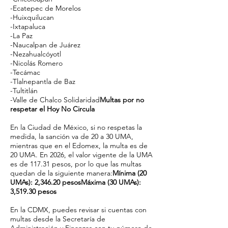
-Ecatepec de Morelos
-Huixquilucan
-Ixtapaluca
-La Paz
-Naucalpan de Juárez
-Nezahualcóyotl
-Nicolás Romero
-Tecámac
-Tlalnepantla de Baz
-Tultitlán
-Valle de Chalco Solidaridad
Multas por no
respetar el Hoy No Circula
En la Ciudad de México, si no respetas la
medida, la sanción va de 20 a 30 UMA,
mientras que en el Edomex, la multa es de
20 UMA. En 2026, el valor vigente de la UMA
es de 117.31 pesos, por lo que las multas
quedan de la siguiente manera:
Mínima (20
UMAs): 2,346.20 pesosMáxima (30 UMAs):
3,519.30 pesos
En la CDMX, puedes revisar si cuentas con
multas desde la Secretaría de