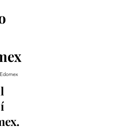
o
mex
y Edomex
l
í
mex.