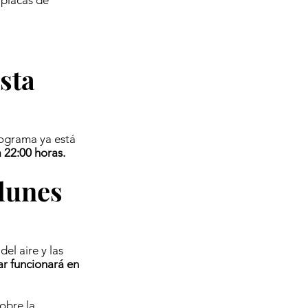
 placas de
sta
rograma ya está
 22:00 horas.
 lunes
el aire y las
lar funcionará en
obre la