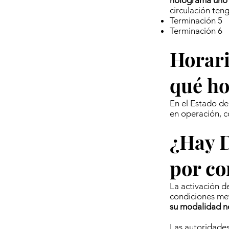
holograma uno 
circulación ten
Terminación 5
Terminación 6
Horari
qué ho
En el Estado de
en operación, c
¿Hay D
por co
La activación d
condiciones met
su modalidad n
Las autoridades