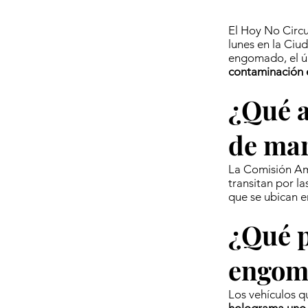
El Hoy No Circu
lunes en la Ciu
engomado, el úl
contaminación e
¿Qué a
de ma
La Comisión Amb
transitan por l
que se ubican e
¿Qué p
engom
Los vehículos q