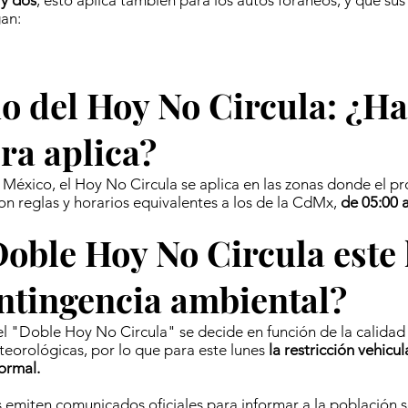
y dos
, esto aplica también para los autos foráneos, y que sus
gan:
o del Hoy No Circula: ¿Ha
ra aplica?
 México, el Hoy No Circula se aplica en las zonas donde el p
on reglas y horarios equivalentes a los de la CdMx,
de 05:00 a
oble Hoy No Circula este
ntingencia ambiental?
el "Doble Hoy No Circula" se decide en función de la calidad d
eorológicas, por lo que para este lunes
la restricción vehicu
ormal.
 emiten comunicados oficiales para informar a la población s