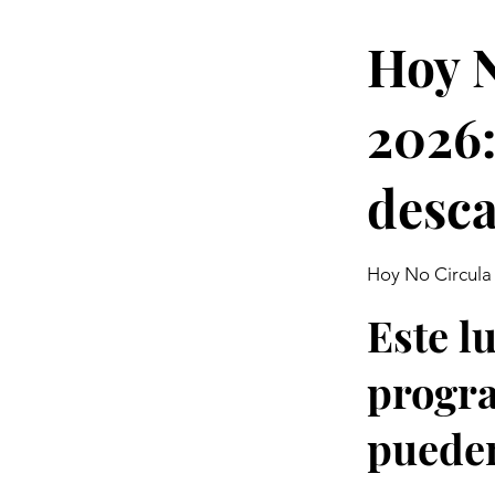
Hoy N
2026:
desc
Hoy No Circula
Este l
progra
pueden