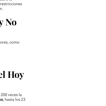
restricciones
n.
y No
tores, como
el Hoy
 200 veces la
os
, hasta los 23