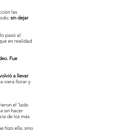
ción las
nido;
sin dejar
llo pasó al
que en realidad
deo. Fue
olvió a llevar
a viera llorar y
eron el 'lado
a sin hacer
cia de los más
 hizo ella, sino