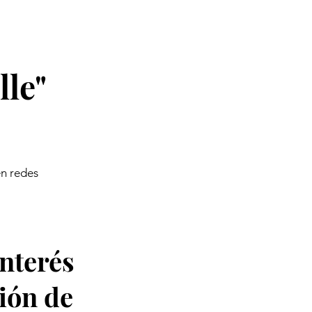
lle"
en redes
interés
ión de