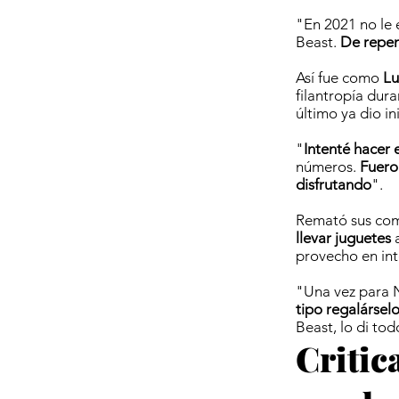
"En 2021 no le
Beast.
De repen
Así fue como
Lu
filantropía dur
último ya dio ini
"
Intenté hacer 
números.
Fuero
disfrutando
".
Remató sus com
llevar juguetes
provecho en int
"Una vez para
tipo regalárselos
Beast, lo di tod
Critic