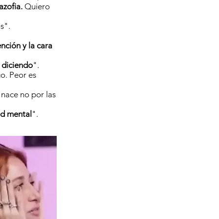
azofia.
Quiero
s".
ención y la cara
 diciendo
".
go. Peor es
nace no por las
ad mental
".