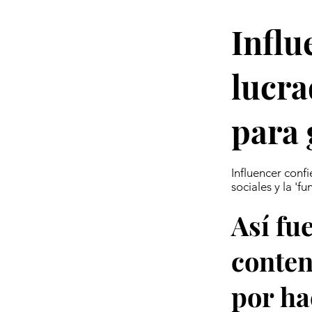
Influ
lucra
para 
Influencer confi
sociales y la '
Así fu
conten
por ha