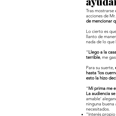
ayuda
Tras mostrarse 
acciones de Mr. 
de mencionar q
Lo cierto es qu
llanto de maner
nada de lo que 
"
Llego a la cas
terrible
, me gas
Para su suerte,
hasta 'los cuern
esto la hizo dec
"
Mi prima me em
La audiencia se
amable' alegand
ninguna buena a
necesitados.
"Interés propio 