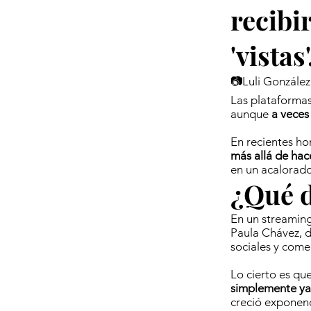
recibi
'vistas'
📷Luli González
Las plataformas
aunque
a veces
En recientes ho
más allá de hac
en un acalorado
¿Qué d
En un streamin
Paula Chávez, 
sociales y come
Lo cierto es qu
simplemente ya 
creció exponenc