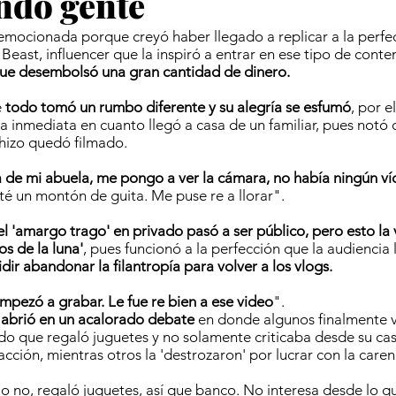
ndo gente
emocionada porque creyó haber llegado a replicar a la perfec
Beast, influencer que la inspiró a entrar en ese tipo de conte
ue desembolsó una gran cantidad de dinero.
e
todo tomó un rumbo diferente y su alegría se esfumó
, por e
a inmediata en cuanto llegó a casa de un familiar, pues notó 
hizo quedó filmado.
a de mi abuela, me pongo a ver la cámara, no había ningún ví
té un montón de guita. Me puse re a llorar".
el 'amargo trago' en privado pasó a ser público, pero esto la v
os de la luna'
, pues funcionó a la perfección que la audiencia l
idir abandonar la filantropía para volver a los vlogs.
pezó a grabar. Le fue re bien a ese video
".
 abrió en un acalorado debate
en donde algunos finalmente vi
o que regaló juguetes y no solamente criticaba desde su cas
cción, mientras otros la 'destrozaron' por lucrar con la caren
o no, regaló juguetes, así que banco. No interesa desde lo que