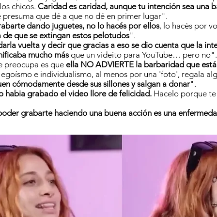
 los chicos.
Caridad es caridad, aunque tu intención sea una b
e presuma que dé a que no dé en primer lugar".
rabarte dando juguetes, no lo hacés por ellos
, lo hacés por vo
 de que se extingan estos pelotudos
".
arla vuelta y decir que gracias a eso se dio cuenta que la int
gnificaba mucho más
que un videito para YouTube… pero no".
 preocupa es que
ella NO ADVIERTE la barbaridad que está
 egoísmo e individualismo, al menos por una 'foto', regala al
uen cómodamente desde sus sillones y salgan a donar
".
 habia grabado el video llore de felicidad.
Hacelo porque te 
 poder grabarte haciendo una buena acción es una enfermed