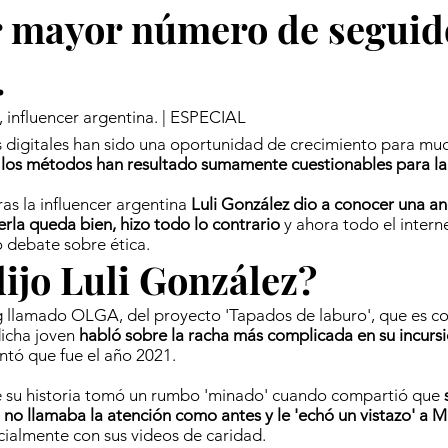
r mayor número de seguid
.
, influencer argentina. | ESPECIAL
 digitales han sido una oportunidad de crecimiento para mu
 los métodos han resultado sumamente cuestionables para la
ras la influencer argentina
Luli González dio a conocer una a
erla queda bien, hizo todo lo contrario
y ahora todo el interne
 debate sobre ética.
ijo Luli González?
g llamado OLGA, del proyecto 'Tapados de laburo', que es c
dicha joven
habló sobre la racha más complicada en su incursi
ntó que fue el año 2021.
e su historia tomó un rumbo 'minado' cuando compartió que
no llamaba la atención como antes y le 'echó un vistazo' a M
ialmente con sus videos de caridad.