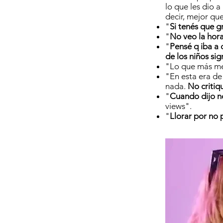
lo que les dio a
decir, mejor qu
"
Si tenés que g
"
No veo la hora
"
Pensé q iba a d
de los niños si
"Lo que más me
"En esta era de
nada.
No critiq
"
Cuando dijo no
views".
"
Llorar por no