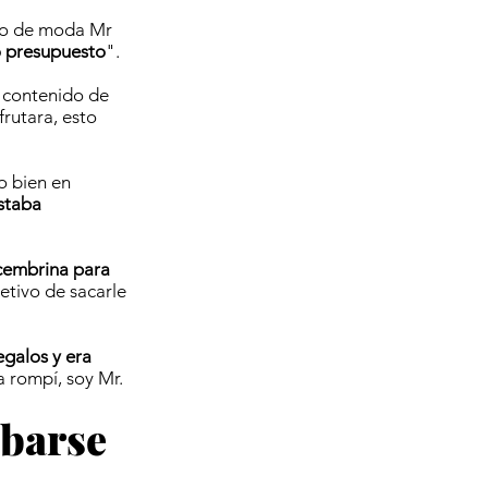
uso de moda Mr
 presupuesto
".
 contenido de
frutara, esto
o bien en
staba
cembrina para
etivo de sacarle
egalos y era
 rompí, soy Mr.
abarse