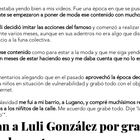
 estaba yendo bien a mis videos. Fue una época en que se p
te se empezaron a poner de moda ese contenido con mucho
li decidió imitar las acciones del famoso
y comenzó a realizar
ante varios meses, aunque en sus adentros no era algo que dis
cio a la funa colectiva.
ese contenido
como para estar a la moda y que me siga yend
n meses de estar haciendo eso y me daba cuenta que no lo e
entarios alegando que en el pasado
aprovechó la época de
a niños en situación de vulnerabilidad y grabó todo con el obj
ernet.
 Navidad
me fui a mi barrio, a Lugano, y compré muchísimos r
 a los niñitos de la calle.
Me acuerdo que grabé todo. Dije ‘la
o’".
an a Luli González por gr