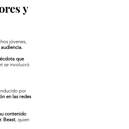
ores y
chos jóvenes,
 audiencia.
nécdota que
t se involucró
onducido por
ón en las redes
su contenido
r. Beast
, quien