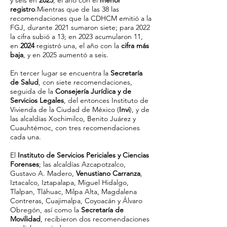
y seis en
2025
, el año con el
menor
registro
.Mientras que de las 38 las
recomendaciones que la CDHCM emitió a la
FGJ, durante 2021 sumaron siete; para 2022
la cifra subió a 13; en 2023 acumularon 11,
en
2024
registró una, el año con la
cifra más
baja
, y en 2025 aumentó a seis.
En tercer lugar se encuentra la
Secretaría
de Salud
, con siete recomendaciones,
seguida de la
Consejería Jurídica y de
Servicios Legales
, del entonces Instituto de
Vivienda de la Ciudad de México (
Invi
), y de
las alcaldías Xochimilco, Benito Juárez y
Cuauhtémoc, con tres recomendaciones
cada una.
El
Instituto de Servicios Periciales y Ciencias
Forenses
; las alcaldías Azcapotzalco,
Gustavo A. Madero,
Venustiano Carranza
,
Iztacalco, Iztapalapa, Miguel Hidalgo,
Tlalpan, Tláhuac, Milpa Alta, Magdalena
Contreras, Cuajimalpa, Coyoacán y Álvaro
Obregón, así como la
Secretaría de
Movilidad
, recibieron dos recomendaciones