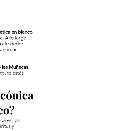
ética en blanco
e. A lo largo
u alrededor
eando un
e las Muñecas
,
to, te estás
icónica
co?
da en los
ritus y