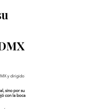
su
 CDMX
MX y dirigido
l, sino por su
ejó con la boca