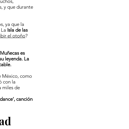
muchos,
s, y que durante
s, ya que la
: La
Isla de las
bir el otoño
?
s Muñecas es
su leyenda. La
table.
de México, como
ó con la
a miles de
dance’, canción
ead