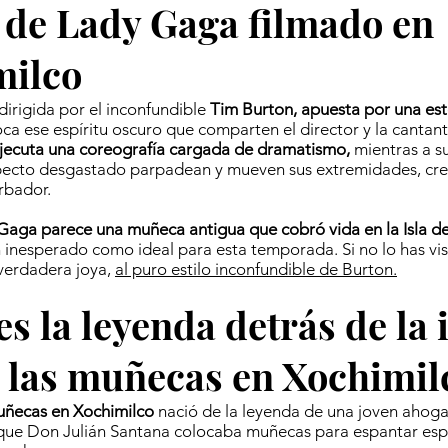
 de Lady Gaga filmado en
milco
dirigida por el inconfundible
Tim Burton, apuesta por una est
a ese espíritu oscuro que comparten el director y la cantant
jecuta una coreografía cargada de dramatismo,
mientras a s
ecto desgastado parpadean y mueven sus extremidades, cr
rbador.
Gaga parece una muñeca antigua que cobró vida en la Isla d
n inesperado como ideal para esta temporada. Si no lo has vis
verdadera joya,
al puro estilo inconfundible de Burton.
es la leyenda detrás de la 
e las muñecas en Xochimil
Muñecas en Xochimilco
nació de la leyenda de una joven ahoga
 que Don Julián Santana colocaba muñecas para espantar espí