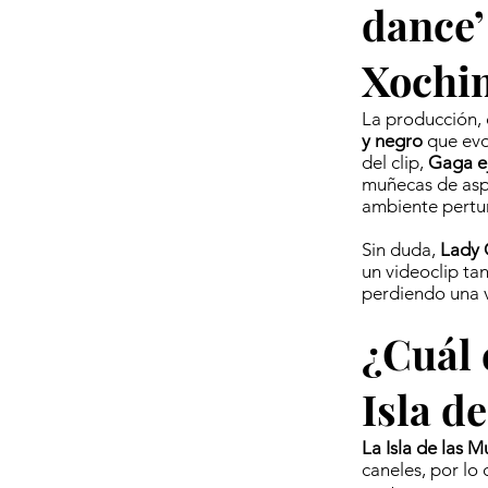
dance’
Xochi
La producción, 
y negro
que evoc
del clip,
Gaga e
muñecas de asp
ambiente pertu
Sin duda,
Lady 
un videoclip ta
perdiendo una 
¿Cuál 
Isla d
La Isla de las 
caneles, por lo