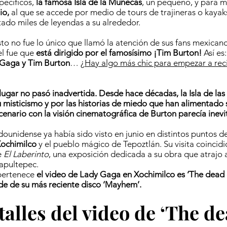
pecíficos,
la famosa Isla de la Muñecas
, un pequeño, y para 
io,
al que se accede por medio de tours de trajineras o kayak
ado miles de leyendas a su alrededor.
to no fue lo único que llamó la atención de sus fans mexicano
el fue que
está dirigido por el famosísimo ¡Tim Burton!
Así es
Gaga y Tim Burton
… ¿
Hay algo más chic para empezar a reci
 lugar no pasó inadvertida. Desde hace décadas, la Isla de la
 misticismo y por las historias de miedo que han alimentado 
cenario con la visión cinematográfica de Burton parecía inevi
adounidense ya había sido visto en junio en distintos puntos 
Xochimilco
y el pueblo mágico de Tepoztlán. Su visita coincidi
e
El Laberinto
, una exposición dedicada a su obra que atrajo 
apultepec.
 pertenece
el video de Lady Gaga en Xochimilco es ‘The dead 
de de su más reciente disco ‘Mayhem’.
talles del video de ‘The d