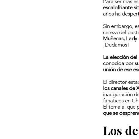
Para ser más es
escalofriante sit
años ha despert
Sin embargo, es
cereza del past
Muñecas, Lady 
¡Dudamos!
La elección del
conocida por su
unión de ese es
El director est
los canales de 
inauguración d
fanáticos en Ch
El tema al que
que se despren
Los de