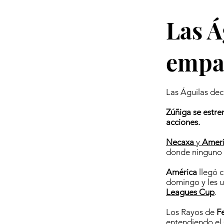
Las Á
empa
Las Águilas de
Zúñiga se estre
acciones.
Necaxa
y
Amer
donde ninguno d
América
llegó 
domingo y les ur
Leagues Cup
.
Los Rayos de
F
entendiendo el 