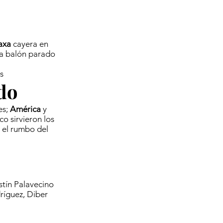
axa
cayera en
 a balón parado
s
do
es;
América
y
o sirvieron los
 el rumbo del
stín Palavecino
ríguez, Diber