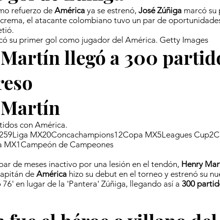
imo refuerzo de
América
ya se estrenó,
José Zúñiga
marcó su 
lcrema, el atacante colombiano tuvo un par de oportunidades
tió.
có su primer gol como jugador del América. Getty Images
Martín llegó a 300 partid
reso
 Martín
tidos con América.
259Liga MX20Concachampions12Copa MX5Leagues Cup2
a MX1Campeón de Campeones
ar de meses inactivo por una lesión en el tendón,
Henry Mar
 capitán de
América
hizo su debut en el torneo y estrenó su nu
 76' en lugar de la 'Pantera' Zúñiga, llegando así a
300 partid