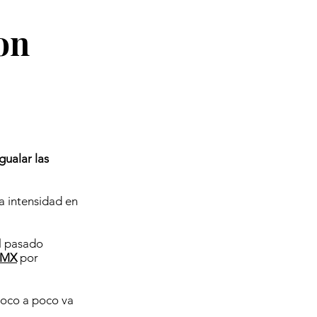
on
ualar las
a intensidad en
l pasado
 MX
por
poco a poco va