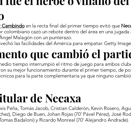
 fue el héroe o villano del
o
r Cambindo
en la recta final del primer tiempo evitó que
Nec
or colombiano cazó un rebote dentro del área en una jugada
s Ángel Malagón con un punterazo.
echó las facilidades del América para empatar. Getty Image
ento que cambió el parti
medio tiempo interrumpió el ritmo de juego para ambos club
on su mejor funcionamiento durante el primer tiempo, de poc
técnicos para la parte complementaria ya que ninguno cambió
itular de Necaxa
exis Peña, Tomás Jacob, Cristian Calderón, Kevin Rosero, Agu
chez), Diego de Buen, Johan Rojas (70' Pável Pérez), José Rod
Tomas Badaloni) y Ricardo Monreal (70' Alejandro Andrade).