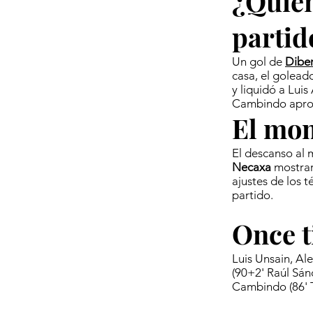
¿Quién
partid
Un gol de
Dibe
casa, el golead
y liquidó a Lui
Cambindo aprov
El mom
El descanso al 
Necaxa
mostrar
ajustes de los 
partido.
Once t
Luis Unsain, Al
(90+2' Raúl Sán
Cambindo (86' 