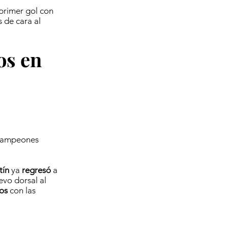
primer gol con
 de cara al
os en
Campeones
tín
ya
regresó
a
evo dorsal al
os
con las