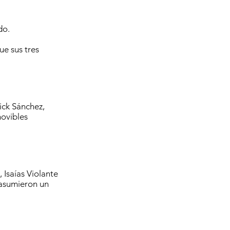
do.
ue sus tres
ick Sánchez,
movibles
, Isaías Violante
 asumieron un