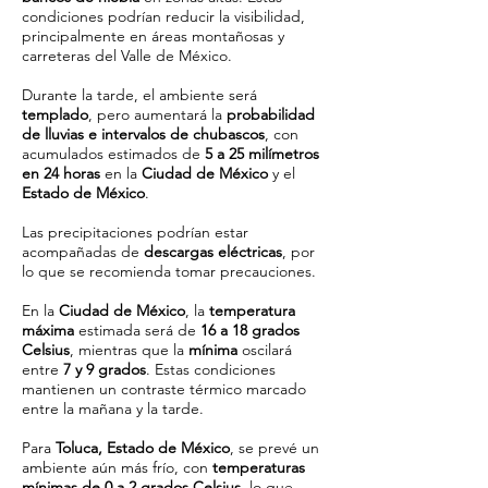
condiciones podrían reducir la visibilidad,
principalmente en áreas montañosas y
carreteras del Valle de México.
Durante la tarde, el ambiente será
templado
, pero aumentará la
probabilidad
de lluvias e intervalos de chubascos
, con
acumulados estimados de
5 a 25 milímetros
en 24 horas
en la
Ciudad de México
y el
Estado de México
.
Las precipitaciones podrían estar
acompañadas de
descargas eléctricas
, por
lo que se recomienda tomar precauciones.
En la
Ciudad de México
, la
temperatura
máxima
estimada será de
16 a 18 grados
Celsius
, mientras que la
mínima
oscilará
entre
7 y 9 grados
. Estas condiciones
mantienen un contraste térmico marcado
entre la mañana y la tarde.
Para
Toluca, Estado de México
, se prevé un
ambiente aún más frío, con
temperaturas
mínimas de 0 a 2 grados Celsius
, lo que