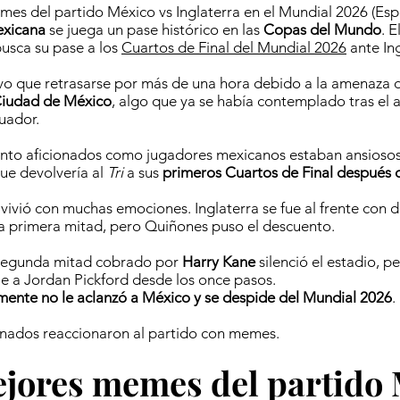
es del partido México vs Inglaterra en el Mundial 2026 (Espe
exicana
se juega un pase histórico en las
Copas del Mundo
. E
busca su pase a los
Cuartos de Final del Mundial 2026
ante Ing
vo que retrasarse por más de una hora debido a la amenaza
 Ciudad de México
, algo que ya se había contemplado tras el 
uador.
nto aficionados como jugadores mexicanos estaban ansiosos 
ue devolvería al
Tri
a sus
primeros Cuartos de Final después 
 vivió con muchas emociones. Inglaterra se fue al frente con 
a primera mitad, pero Quiñones puso el descuento.
 segunda mitad cobrado por
Harry Kane
silenció el estadio, p
le a Jordan Pickford desde los once pasos.
ente no le aclanzó a México y se despide del Mundial 2026
.
cionados reaccionaron al partido con memes.
jores memes del partido