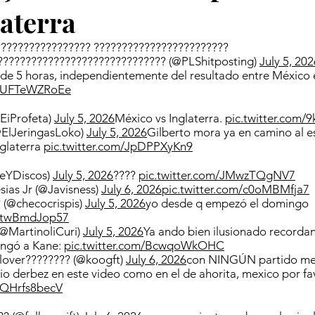
laterra
???????????????? ????????????????????????
?????????????????????????????? (@PLShitposting)
July 5, 202
de 5 horas, independientemente del resultado entre México e
om/UFTeWZRoEe
EiProfeta)
July 5, 2026
México vs Inglaterra.
pic.twitter.com/
@ElJeringasLoko)
July 5, 2026
Gilberto mora ya en camino al e
nglaterra
pic.twitter.com/JpDPPXyKn9
feYDiscos)
July 5, 2026
????
pic.twitter.com/JMwzTQgNV7
sias Jr (@Javisness)
July 6, 2026
pic.twitter.com/c0oMBMfja7
 (@checocrispis)
July 5, 2026
yo desde q empezó el domingo
m/twBmdJop57
(@MartinoliCuri)
July 5, 2026
Ya ando bien ilusionado record
ingó a Kane:
pic.twitter.com/BcwqoWkOHC
lover???????? (@koogft)
July 6, 2026
con NINGÚN partido me 
o derbez en este video como en el de ahorita, mexico por fa
m/QHrfs8becV