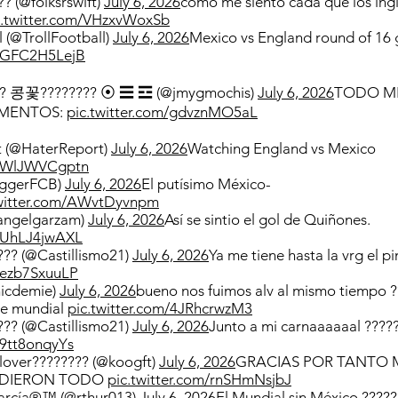
? (@folksrswift)
July 6, 2026
como me siento cada que los ing
c.twitter.com/VHzxvWoxSb
l (@TrollFootball)
July 6, 2026
Mexico vs England round of 16
m/GFC2H5LejB
??? 콩꽃???????? ⦿ ☰ ☲ (@jmygmochis)
July 6, 2026
TODO ME
OMENTOS:
pic.twitter.com/gdvznMO5aL
t (@HaterReport)
July 6, 2026
Watching England vs Mexico
om/WlJWVCgptn
iggerFCB)
July 6, 2026
El putísimo México-
twitter.com/AWvtDyvnpm
ngelgarzam)
July 6, 2026
Así se sintio el gol de Quiñones.
m/UhLJ4jwAXL
??? (@Castillismo21)
July 6, 2026
Ya me tiene hasta la vrg el p
m/ezb7SxuuLP
nicdemie)
July 6, 2026
bueno nos fuimos alv al mismo tiempo ??
te mundial
pic.twitter.com/4JRhcrwzM3
??? (@Castillismo21)
July 6, 2026
Junto a mi carnaaaaaal ????
/9tt8onqyYs
lover???????? (@koogft)
July 6, 2026
GRACIAS POR TANTO 
 DIERON TODO
pic.twitter.com/rnSHmNsjbJ
arcía®™ (@rthur013)
July 6, 2026
El Mundial sin México ?????