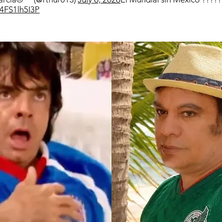
/4FS1lh5I3P