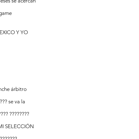
leses se acercan
 game
XICO Y YO
inche árbitro
?? se va la
???? ????????
MI SELECCIÓN
???????...