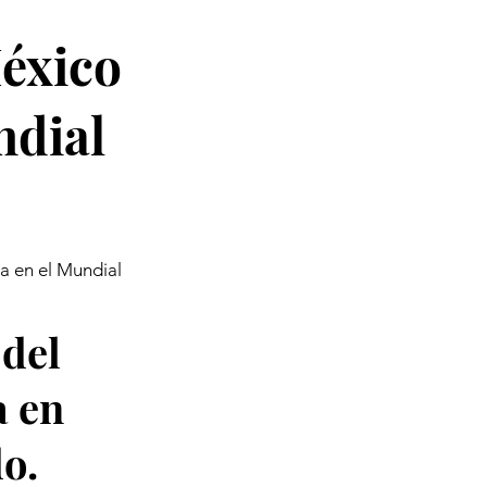
éxico
ndial
a en el Mundial
del
a en
o.