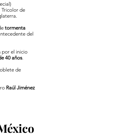
cial)
l Tricolor de
laterra.
 de
tormenta
antecedente del
por el inicio
de 40 años
.
doblete de
ero
Raúl Jiménez
 México