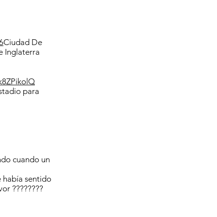
6
Ciudad De
 Inglaterra
9k8ZPikolQ
stadio para
ando cuando un
había sentido
vor ????????