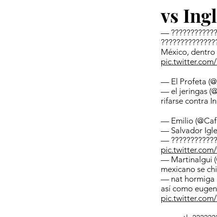
vs Ing
— ????????????
??????????????
México, dentro 
pic.twitter.c
— El Profeta (@
— el jeringas (
rifarse contra I
— Emilio (@Ca
— Salvador Igle
— ????????????
pic.twitter.co
— Martinalgui 
mexicano se ch
— nat hormiga 
así como eugeni
pic.twitter.co