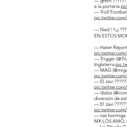
— greth ???????
a la portería
pi
— Troll Footbal
pic.twitter.co
— Nad ⁷ ⁶₁₃ ?
EN ESTOS M
— Hater Repor
pic.twitter.c
— Trigger (@Tr
Inglaterra:
pic.
— MAG (@miga
pic.twitter.co
— El Javi ?????
pic.twitter.co
— diabo (@ico
diversión de es
— El Javi ?????
pic.twitter.com
— nat hormiga 
MX LOS AMO,
— La Abuela G