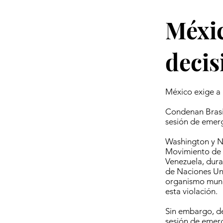
Méxic
decis
México exige a 
Condenan Brasil
sesión de emerg
Washington y Nu
Movimiento de 
Venezuela, dur
de Naciones Uni
organismo mundi
esta violación.
Sin embargo, de
sesión de emer