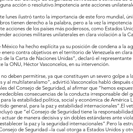
nguna acción o resolutivo.Impotencia ante acciones unilateral
este lunes ilustró tanto la importancia de este foro mundial, 
bros tienen derecho a la palabra, pero a la vez la impotenci
te acciones de los países más poderosos, como Estados Unid
nder acciones militares unilaterales en clara violación a la 
 México ha hecho explícita ya su posición de condena a la agr
enero contra objetivos en el territorio de Venezuela en clara
o de la Carta de Naciones Unidas”, declaró el representant
te la ONU, Héctor Vasconcelos, en su intervención.
 no deben permitirse, ya que constituyen un severo golpe a l
 y al multilateralismo”, advirtió.Vasconcelos habló después 
les del Consejo de Seguridad, al afirmar que “hemos expues
predecibles consecuencias de la conducta irresponsable del 
para la estabilidad política, social y económica de América L
tido general, para la paz y estabilidad internacionales”.El ve
cluyó que “el Consejo de Seguridad tiene la responsabilidad
e actuar de manera decisiva y sin dobles estándares ante viol
restablecer la paz y la seguridad internacionales”.Pero la estr
Consejo de Seguridad –la cual otorga a Estados Unidos y otr