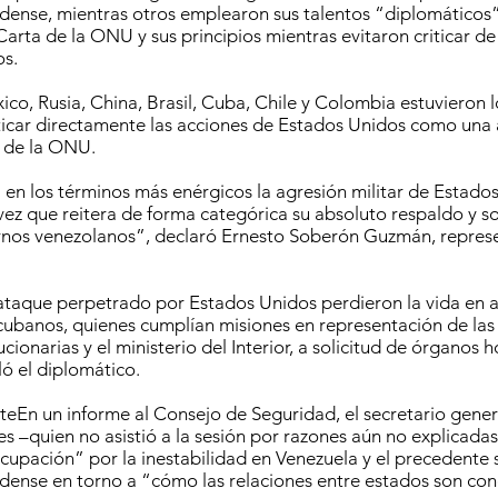
dense, mientras otros emplearon sus talentos “diplomáticos
Carta de la ONU y sus principios mientras evitaron criticar d
os.
o, Rusia, China, Brasil, Cuba, Chile y Colombia estuvieron l
iticar directamente las acciones de Estados Unidos como una
a de la ONU.
n los términos más enérgicos la agresión militar de Estado
 vez que reitera de forma categórica su absoluto respaldo y so
rnos venezolanos”, declaró Ernesto Soberón Guzmán, repres
 ataque perpetrado por Estados Unidos perdieron la vida en 
ubanos, quienes cumplían misiones en representación de las
ionarias y el ministerio del Interior, a solicitud de órganos
ló el diplomático.
teEn un informe al Consejo de Seguridad, el secretario gene
s –quien no asistió a la sesión por razones aún no explicada
upación” por la inestabilidad en Venezuela y el precedente 
dense en torno a “cómo las relaciones entre estados son co