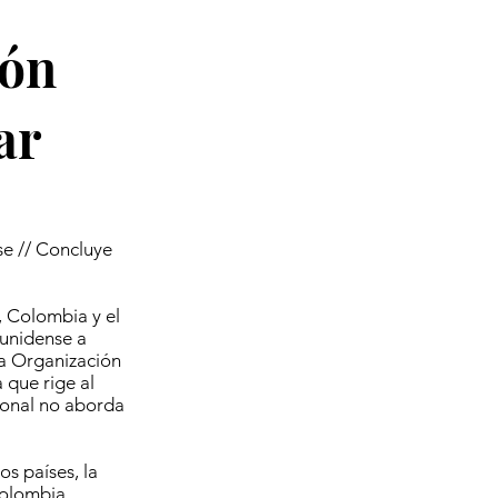
ión
ar
se // Concluye
, Colombia y el
unidense a
la Organización
 que rige al
ional no aborda
s países, la
Colombia,