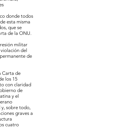
es
único donde todos
a de esta misma
os, que se
Carta de la ONU.
esión militar
 violación del
e permanente de
a Carta de
de los 15
to con claridad
gobierno de
atina y el
terano
 y, sobre todo,
aciones graves a
uctura
os cuatro