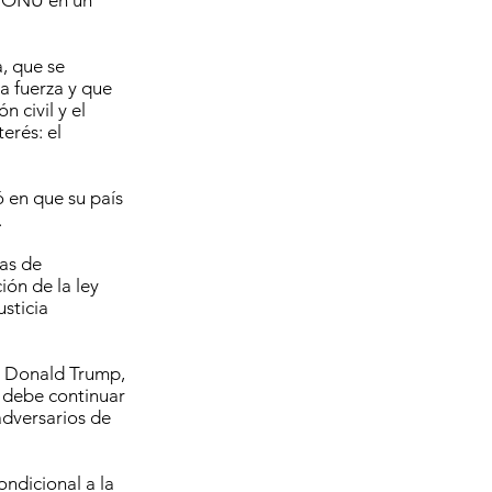
la ONU en un
, que se
la fuerza y que
 civil y el
erés: el
ó en que su país
.
nas de
ón de la ley
usticia
te Donald Trump,
e debe continuar
adversarios de
ondicional a la