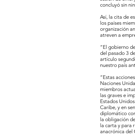
concluyó sin ni
Así, la cita de 
los países miem
organización an
atreven a empre
“El gobierno de
del pasado 3 de 
artículo segund
nuestro país an
“Estas acciones
Naciones Unidas
miembros actua
las graves e im
Estados Unidos 
Caribe, y en sen
diplomático con
la obligación d
la carta y para 
anacrónica del 