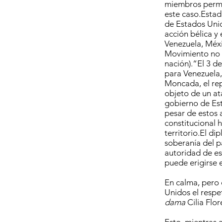
miembros perma
este caso.Estad
de Estados Unid
acción bélica y
Venezuela, Méxi
Movimiento no A
nación).“El 3 d
para Venezuela,
Moncada, el rep
objeto de un at
gobierno de Es
pesar de estos 
constitucional 
territorio.El d
soberanía del pa
autoridad de es
puede erigirse 
En calma, pero 
Unidos el respe
dama
Cilia Flor