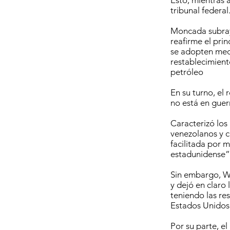
Esto, mientras 
tribunal federal
Moncada subrayó
reafirme el prin
se adopten medi
restablecimient
petróleo
En su turno, el
no está en guer
Caracterizó los
venezolanos y c
facilitada por m
estadunidense”
Sin embargo, Wa
y dejó en claro
teniendo las re
Estados Unidos
Por su parte, e