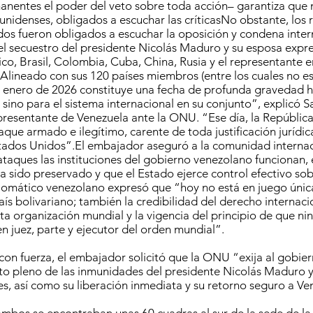
nentes el poder del veto sobre toda acción– garantiza que 
unidenses, obligados a escuchar las críticasNo obstante, los
os fueron obligados a escuchar la oposición y condena inter
 el secuestro del presidente Nicolás Maduro y su esposa expr
co, Brasil, Colombia, Cuba, China, Rusia y el representante e
lineado con sus 120 países miembros (entre los cuales no es
e enero de 2026 constituye una fecha de profunda gravedad hi
 sino para el sistema internacional en su conjunto”, explicó 
resentante de Venezuela ante la ONU. “Ese día, la República
aque armado e ilegítimo, carente de toda justificación jurídic
tados Unidos”.El embajador aseguró a la comunidad internac
ataques las instituciones del gobierno venezolano funcionan, 
ha sido preservado y que el Estado ejerce control efectivo so
iplomático venezolano expresó que “hoy no está en juego úni
ís bolivariano; también la credibilidad del derecho internacio
ta organización mundial y la vigencia del principio de que n
en juez, parte y ejecutor del orden mundial”.
con fuerza, el embajador solicitó que la ONU “exija al gobie
to pleno de las inmunidades del presidente Nicolás Maduro y
es, así como su liberación inmediata y su retorno seguro a Ve