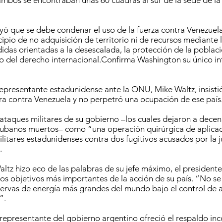
ambos se encontraban unas 60 cuadras al sur de la sede de 
.
 que se debe condenar el uso de la fuerza contra Venezuela
cipio de no adquisición de territorio ni de recursos mediante 
das orientadas a la desescalada, la protección de la población
o del derecho internacional.Confirma Washington su único int
 representante estadunidense ante la ONU, Mike Waltz, insisti
ra contra Venezuela y no perpetró una ocupación de ese país
 ataques militares de su gobierno –los cuales dejaron a dece
ubanos muertos– como “una operación quirúrgica de aplicaci
ilitares estadunidenses contra dos fugitivos acusados por la j
.
ltz hizo eco de las palabras de su jefe máximo, el presiden
 los objetivos más importantes de la acción de su país. “No s
servas de energía más grandes del mundo bajo el control de 
”.
l representante del gobierno argentino ofreció el respaldo inc