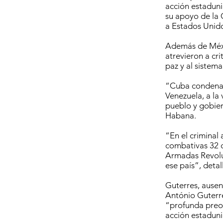
acción estaduni
su apoyo de la 
a Estados Unid
Además de Méxic
atrevieron a cr
paz y al sistem
“Cuba condena e
Venezuela, a la
pueblo y gobie
Habana.
“En el criminal
combativas 32 c
Armadas Revoluc
ese país”, detal
Guterres, ausen
António Guterre
“profunda preoc
acción estaduni