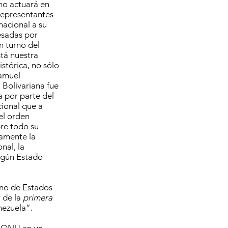
no actuará en
 representantes
nacional a su
esadas por
n turno del
tá nuestra
stórica, no sólo
Samuel
 Bolivariana fue
a por parte del
ional que a
el orden
bre todo su
camente la
nal, la
ingún Estado
rno de Estados
 de la
primera
nezuela”.