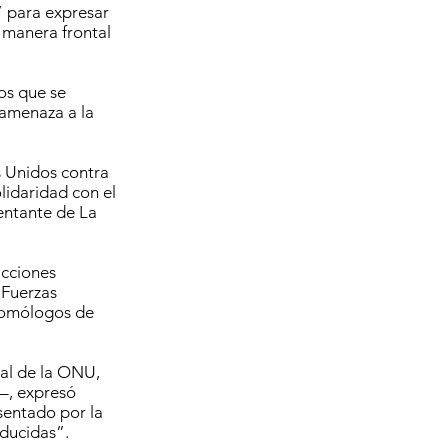
” para expresar
e manera frontal
os que se
 amenaza a la
s Unidos contra
lidaridad con el
entante de La
acciones
 Fuerzas
 homólogos de
ral de la ONU,
s–, expresó
sentado por la
nducidas”.