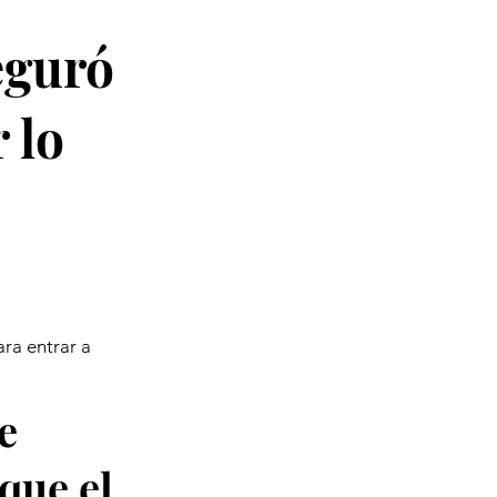
eguró
 lo
ra entrar a
e
que el