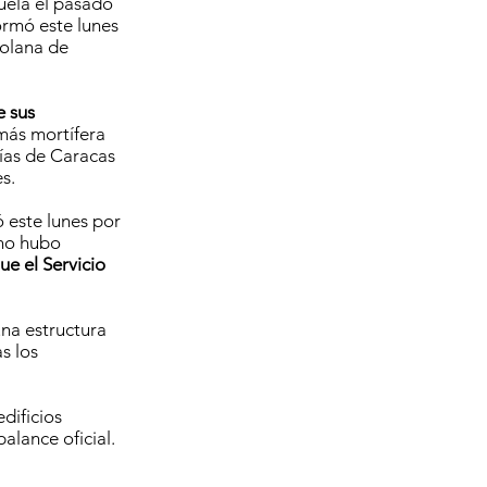
uela el pasado
ormó este lunes
zolana de
e sus
 más mortífera
nías de Caracas
s.
ó este lunes por
“no hubo
ue el Servicio
na estructura
s los
dificios
alance oficial.