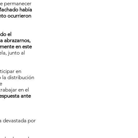
 de permanecer
achado había
nto ocurrieron
do el
a abrazarnos,
amente en este
a, junto al
ticipar en
 la distribución
e
rabajar en el
respuesta ante
na devastada por