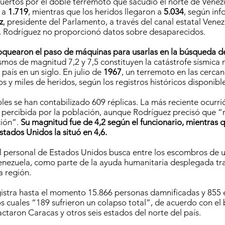
ertos por el doble terremoto que sacudió el norte de Venez
ó a
1.719
, mientras que los heridos llegaron a
5.034
, según inf
z
, presidente del Parlamento, a través del canal estatal Vene
). Rodríguez no proporcionó datos sobre desaparecidos.
oquearon el paso de máquinas para usarlas en la búsqueda d
smos de magnitud 7,2 y 7,5 constituyen la catástrofe sísmica
 país en un siglo. En julio de
1967
, un terremoto en las cerca
 y miles de heridos, según los registros históricos disponible
les se han contabilizado 609 réplicas. La más reciente ocurri
 percibida por la población, aunque Rodríguez precisó que 
ción”.
Su magnitud fue de 4,2 según el funcionario, mientras q
tados Unidos la situó en 4,6.
 personal de Estados Unidos busca entre los escombros de u
nezuela, como parte de la ayuda humanitaria desplegada tra
a región.
istra hasta el momento 15.866 personas damnificadas y 855 e
s cuales “189 sufrieron un colapso total”, de acuerdo con el b
ctaron Caracas y otros seis estados del norte del país.