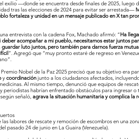
el exilio —donde se encuentra desde finales de 2025, luego
nidad tras las elecciones de 2024 para evitar ser arrestada—
M
blo fortaleza y unidad en un mensaje publicado en X tan pro
una entrevista con la cadena Fox, Machado afirmó: “
Ha llega
 deber acompañar a mi pueblo, necesitamos estar juntos par
ra guardar luto juntos, pero también para darnos fuerza mutu
ícil
”. Agregó que “muy pronto estaré de regreso en Venezuel
ano”.
la Premio Nobel de la Paz 2025 precisó que su objetivo era par
o
y
coordinación
junto a los ciudadanos afectados, incluyendo
medicinas. Al mismo tiempo, denunció que equipos de rescat
 y periodistas habrían enfrentado obstáculos para ingresar o t
, según señaló,
agrava la situación humanitaria y complica la 
uertos
e las labores de rescate y remoción de escombros en una zo
del pasado 24 de junio en La Guaira (Venezuela).