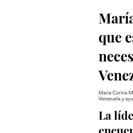
Marí
que e
neces
Vene
María Corina Ma
Venezuela y ayu
La líd
encuen