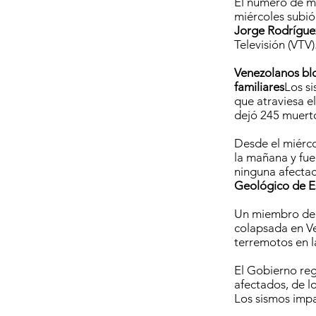
El número de mu
miércoles subi
Jorge Rodrígue
Televisión (VTV
Venezolanos bl
familiares
Los si
que atraviesa el
dejó 245 muertos
Desde el miérco
la mañana y fue
ninguna afecta
Geológico de Es
Un miembro del
colapsada en Ve
terremotos en l
El Gobierno reg
afectados, de lo
Los sismos impa