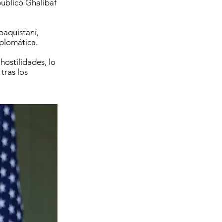
publicó Ghalibaf
 paquistaní,
iplomática.
hostilidades, lo
tras los