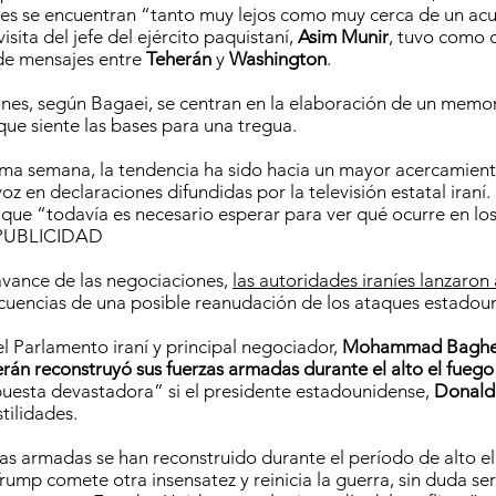
es se encuentran “tanto muy lejos como muy cerca de un ac
visita del jefe del ejército paquistaní,
Asim Munir
, tuvo como o
 de mensajes entre
Teherán
y
Washington
.
ones, según Bagaei, se centran en la elaboración de un mem
ue siente las bases para una tregua.
ima semana, la tendencia ha sido hacia un mayor acercamient
oz en declaraciones difundidas por la televisión estatal iraní
 que “todavía es necesario esperar para ver qué ocurre en lo
”.PUBLICIDAD
 avance de las negociaciones,
las autoridades iraníes lanzaron
cuencias de una posible reanudación de los ataques estadou
el Parlamento iraní y principal negociador,
Mohammad Bagher
rán reconstruyó sus fuerzas armadas durante el alto el fuego
uesta devastadora” si el presidente estadounidense,
Donald
stilidades.
as armadas se han reconstruido durante el período de alto el
rump comete otra insensatez y reinicia la guerra, sin duda se