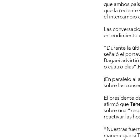
que ambos país
que la reciente 
el intercambio
Las conversaci
entendimiento q
“Durante la últ
señaló el portav
Bagaei advirtió
o cuatro días
)En paralelo al
sobre las conse
El presidente d
afirmó que
Tehe
sobre una “resp
reactivar las ho
“Nuestras fuerz
manera que si T