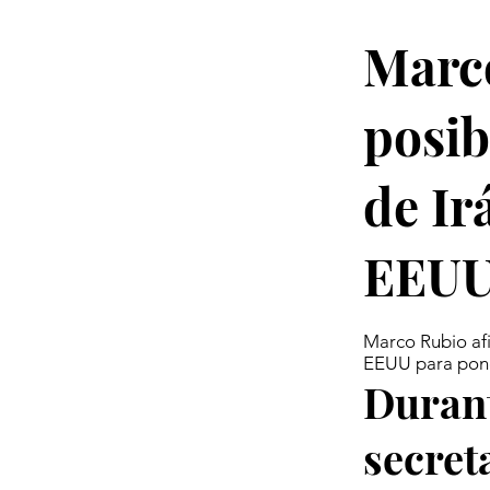
Marco
posib
de Ir
EEU
Marco Rubio afi
EEUU para poner
Durant
secret