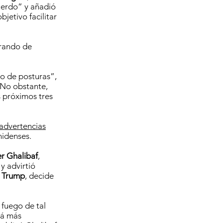
uerdo” y añadió
bjetivo facilitar
orando de
o de posturas”,
. No obstante,
s próximos tres
 advertencias
nidenses.
 Ghalibaf
,
y advirtió
 Trump
, decide
 fuego de tal
rá más