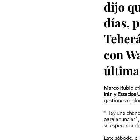
dijo q
días, 
Teherá
con Wa
últim
Marco Rubio
af
Irán y Estados 
gestiones diplo
“Hay una chanc
para anunciar”,
su esperanza de
Este sábado, el