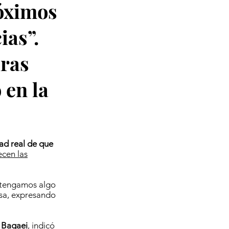
róximos
ias”.
uras
 en la
dad real de que
ecen las
, tengamos algo
nsa, expresando
 Bagaei
, indicó