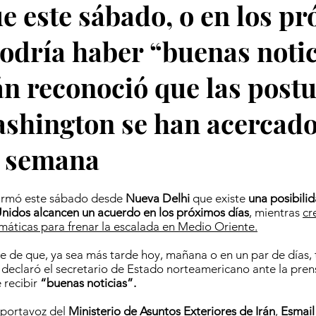
ue este sábado, o en los p
podría haber “buenas notic
n reconoció que las post
shington se han acercado
a semana
irmó este sábado desde
Nueva Delhi
que existe
una posibili
Unidos alcancen un acuerdo en los próximos días
, mientras
cr
máticas para frenar la escalada en Medio Oriente.
e de que, ya sea más tarde hoy, mañana o en un par de días
 declaró el secretario de Estado norteamericano ante la pre
 recibir
“buenas noticias”.
 portavoz del
Ministerio de Asuntos Exteriores de Irán
,
Esmail