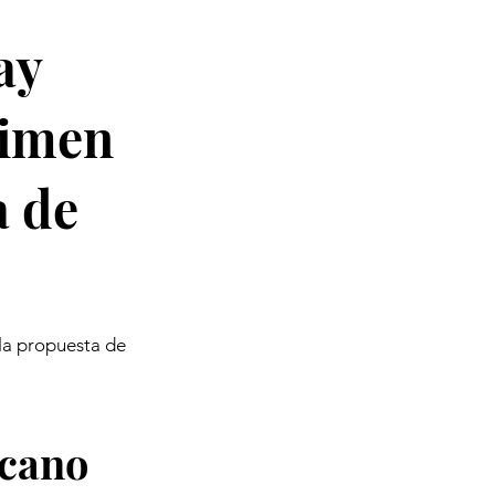
ay
gimen
a de
la propuesta de
icano