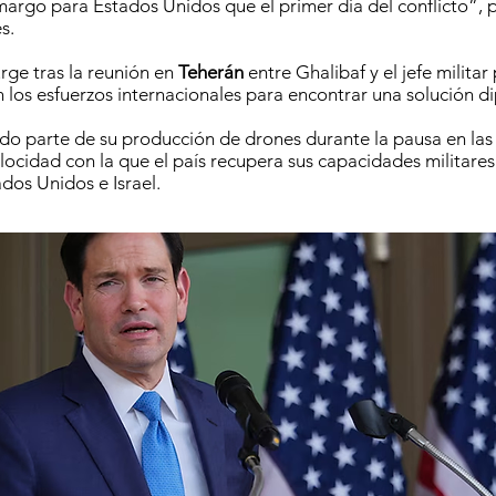
argo para Estados Unidos que el primer día del conflicto”, 
s.
rge tras la reunión en
Teherán
entre Ghalibaf y el jefe militar
en los esfuerzos internacionales para encontrar una solución d
do parte de su producción de drones durante la pausa en las 
elocidad con la que el país recupera sus capacidades militares 
dos Unidos e Israel.