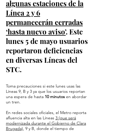
algunas estaciones de la
Línea 2 y 6
permanecerán cerradas
‘hasta nuevo aviso’
. Este
lunes 5 de mayo usuarios
reportaron deficiencias
en diversas Líneas del
STC.
Toma precauciones si este lunes usas las
Líneas 9, B y 3 ya que los usuarios reportan
una espera de hasta
10 minutos
en abordar
un tren.
En redes sociales oficiales, el Metro reporta
afluencia alta en las Líneas
3 (que será
modernizada durante el Gobierno de Clara
Brugada)
, 9 y B, donde el tiempo de