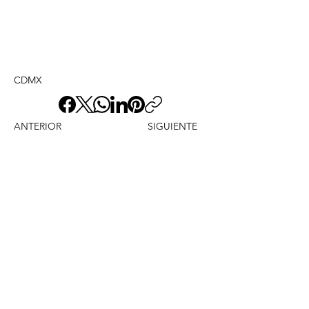
CDMX
ANTERIOR
SIGUIENTE
Envíame un mensaje y
dime lo que piensas