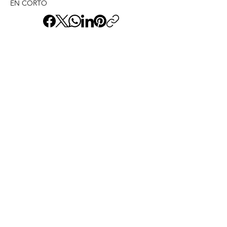
EN CORTO
ANTERIOR
SIGUIENTE
Envíame un mensaje y
dime lo que piensas
Nombre
Apellido