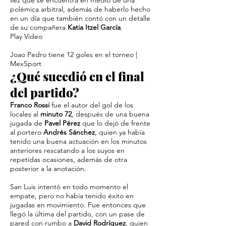
vez que se encuentra en medio de una
polémica arbitral, además de haberlo hecho
en un día que también contó con un detalle
de su compañera
Katia Itzel García
.
Play Video
Joao Pedro tiene 12 goles en el torneo |
MexSport
¿Qué sucedió en el final
del partido?
Franco Rossi
fue el autor del gol de los
locales al
minuto 72
, después de una buena
jugada de
Pavel Pérez
que lo dejó de frente
al portero
Andrés Sánchez
, quien ya había
tenido una buena actuación en los minutos
anteriores rescatando a los suyos en
repetidas ocasiones, además de otra
posterior a la anotación.
San Luis intentó en todo momento el
empate, pero no había tenido éxito en
jugadas en movimiento. Fue entonces que
llegó la última del partido, con un pase de
pared con rumbo a
David Rodríguez
, quien