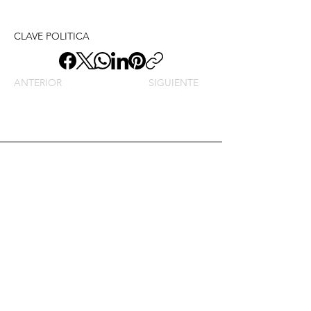
CLAVE POLITICA
ANTERIOR
SIGUIENTE
Envíame un mensaje y
dime lo que piensas
Nombre