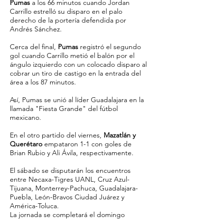
Pumas
a los 66 minutos cuando Jordan
Carrillo estrelló su disparo en el palo
derecho de la portería defendida por
Andrés Sánchez.
Cerca del final,
Pumas
registró el segundo
gol cuando Carrillo metió el balón por el
ángulo izquierdo con un colocado disparo al
cobrar un tiro de castigo en la entrada del
área a los 87 minutos.
Así, Pumas se unió al líder Guadalajara en la
llamada "Fiesta Grande" del fútbol
mexicano.
En el otro partido del viernes,
Mazatlán y
Querétaro
empataron 1-1 con goles de
Brian Rubio y Ali Ávila, respectivamente.
El sábado se disputarán los encuentros
entre Necaxa-Tigres UANL, Cruz Azul-
Tijuana, Monterrey-Pachuca, Guadalajara-
Puebla, León-Bravos Ciudad Juárez y
América-Toluca.
La jornada se completará el domingo