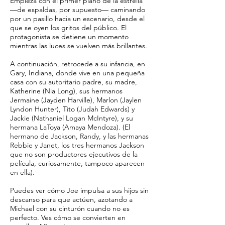
Empieza con el primer plano de la estrella
—de espaldas, por supuesto— caminando
por un pasillo hacia un escenario, desde el
que se oyen los gritos del público. El
protagonista se detiene un momento
mientras las luces se vuelven más brillantes.
A continuación, retrocede a su infancia, en
Gary, Indiana, donde vive en una pequeña
casa con su autoritario padre, su madre,
Katherine (Nia Long), sus hermanos
Jermaine (Jayden Harville), Marlon (Jaylen
Lyndon Hunter), Tito (Judah Edwards) y
Jackie (Nathaniel Logan McIntyre), y su
hermana LaToya (Amaya Mendoza). (El
hermano de Jackson, Randy, y las hermanas
Rebbie y Janet, los tres hermanos Jackson
que no son productores ejecutivos de la
película, curiosamente, tampoco aparecen
en ella).
Puedes ver cómo Joe impulsa a sus hijos sin
descanso para que actúen, azotando a
Michael con su cinturón cuando no es
perfecto. Ves cómo se convierten en