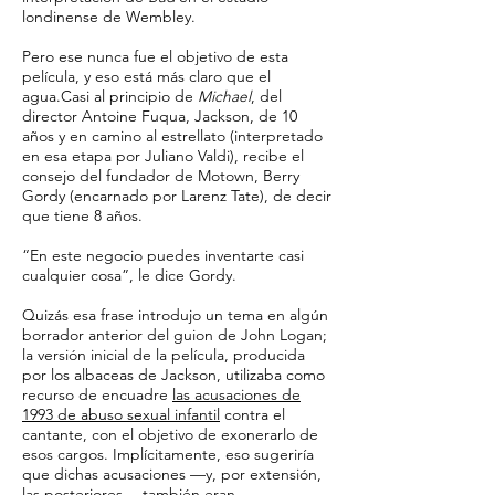
londinense de Wembley.
Pero ese nunca fue el objetivo de esta
película, y eso está más claro que el
agua.Casi al principio de
Michael
, del
director Antoine Fuqua, Jackson, de 10
años y en camino al estrellato (interpretado
en esa etapa por Juliano Valdi), recibe el
consejo del fundador de Motown, Berry
Gordy (encarnado por Larenz Tate), de decir
que tiene 8 años.
“En este negocio puedes inventarte casi
cualquier cosa”, le dice Gordy.
Quizás esa frase introdujo un tema en algún
borrador anterior del guion de John Logan;
la versión inicial de la película, producida
por los albaceas de Jackson, utilizaba como
recurso de encuadre
las acusaciones de
1993 de abuso sexual infantil
contra el
cantante, con el objetivo de exonerarlo de
esos cargos. Implícitamente, eso sugeriría
que dichas acusaciones —y, por extensión,
las posteriores
— también eran