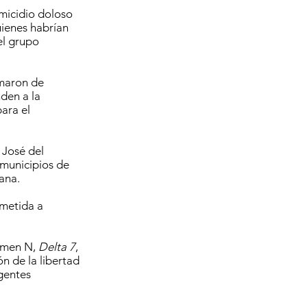
micidio doloso
quienes habrían
el grupo
rmaron de
nden a la
para el
 José del
 municipios de
ana.
ometida a
armen N,
Delta 7
,
ón de la libertad
agentes