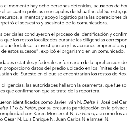
ta el momento hay ocho personas detenidas, acusados de ho
e ellos cuatro policías municipales de Ixhuatlán del Sureste, 
ecursos, alimentos y apoyo logístico para las operaciones d
erpetró el secuestro y asesinato de la comunicadora.
 periciales concluyeron el proceso de identificación y confi
a que los restos localizados durante las diligencias correspo
ho que fortalece la investigación y las acciones emprendidas 
 de estos sucesos”, explicó el organismo en un comunicado.
idades estatales y federales informaron de la aprehensión de
 proporcionó datos del predio ubicado en los límites de los
atlán del Sureste en el que se encontrarían los restos de Rox
 diligencias, las autoridades hallaron la osamenta, que fue s
es que confirmaron que se trata de la reportera.
fueron identificados como Javier Iván N,
Delta 1
; José del C
elta 11
o
El Pelón
, por su presunta participación en la privaci
complicidad con Karen Monserrat N,
La Hiena
, así como los 
io César N, Luis Enrique N, Juan Carlos N e Ismael N.