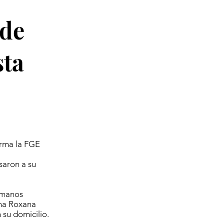
 de
sta
orma la FGE
saron a su
humanos
ana Roxana
 su domicilio.