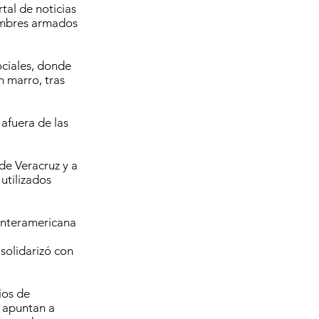
tal de noticias
hombres armados
ociales, donde
 marro, tras
afuera de las
de Veracruz y a
utilizados
 Interamericana
 solidarizó con
ios de
e apuntan a