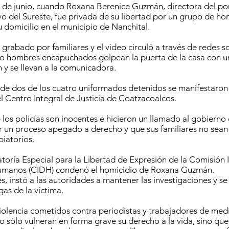
 de junio, cuando Roxana Berenice Guzmán, directora del por
vo del Sureste, fue privada de su libertad por un grupo de 
u domicilio en el municipio de Nanchital.
 grabado por familiares y el video circuló a través de redes s
o hombres encapuchados golpean la puerta de la casa con un
 y se llevan a la comunicadora.
s de dos de los cuatro uniformados detenidos se manifestaron 
el Centro Integral de Justicia de Coatzacoalcos.
los policías son inocentes e hicieron un llamado al gobierno 
ar un proceso apegado a derecho y que sus familiares no sean 
iatorios.
latoría Especial para la Libertad de Expresión de la Comisión
manos (CIDH) condenó el homicidio de Roxana Guzmán.
s, instó a las autoridades a mantener las investigaciones y se
egas de la víctima.
iolencia cometidos contra periodistas y trabajadores de med
 sólo vulneran en forma grave su derecho a la vida, sino qu