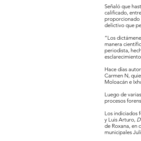
Señaló que has
calificado, entr
proporcionado r
delictivo que p
“Los dictámenes
manera científic
periodista, hec
esclarecimiento
Hace días autor
Carmen N, quien
Moloacán e Ixhu
Luego de varias
procesos forens
Los indiciados 
y Luis Arturo,
D
de Roxana, en 
municipales Jul