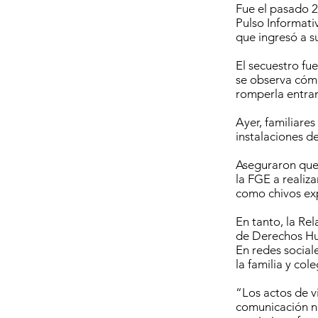
Fue el pasado 2
Pulso Informati
que ingresó a s
El secuestro fue
se observa cóm
romperla entran
Ayer, familiare
instalaciones d
Aseguraron que 
la FGE a realiz
como chivos exp
En tanto, la Re
de Derechos Hu
En redes sociale
la familia y col
“Los actos de v
comunicación no