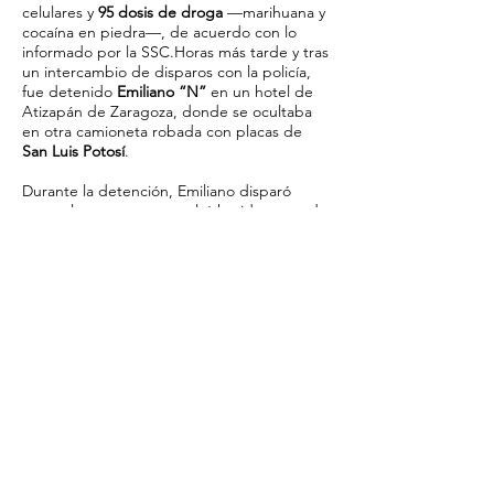
celulares y
95 dosis de droga
—marihuana y
cocaína en piedra—, de acuerdo con lo
informado por la SSC.Horas más tarde y tras
un intercambio de disparos con la policía,
fue detenido
Emiliano “N”
en un hotel de
Atizapán de Zaragoza, donde se ocultaba
en otra camioneta robada con placas de
San Luis Potosí
.
Durante la detención, Emiliano disparó
contra los agentes y resultó herido antes de
ser trasladado bajo custodia a un hospital.
El aseguramiento de dos camionetas de
lujo, una
BMW X6 M60i
y una
GMC Yukón
Denali XL
, valuadas en más de
4 millones de
pesos
, refuerza la hipótesis de un móvil
económico detrás del crimen.Compartir
nota: