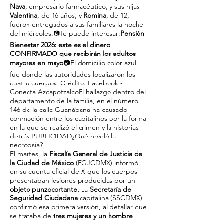
Nava
, empresario farmacéutico, y sus hijas
Valentina
, de 16 años, y
Romina
, de 12,
fueron entregados a sus familiares la noche
del miércoles.📷Te puede interesar:
Pensión
Bienestar 2026: este es el dinero
CONFIRMADO que recibirán los adultos
mayores en mayo
📷El domicilio color azul
fue donde las autoridades localizaron los
cuatro cuerpos. Crédito: Facebook -
Conecta AzcapotzalcoEl hallazgo dentro del
departamento de la familia, en el número
146 de la calle Guanábana ha causado
conmoción entre los capitalinos por la forma
en la que se realizó el crimen y la historias
detrás.PUBLICIDAD¿Qué reveló la
necropsia?
El martes, la
Fiscalía General de Justicia de
la Ciudad de México
(FGJCDMX) informó
en su cuenta oficial de X que los cuerpos
presentaban lesiones producidas por un
objeto punzocortante.
La
Secretaría de
Seguridad Ciudadana
capitalina (SSCDMX)
confirmó esa primera versión, al detallar que
se trataba de
tres mujeres y un hombre