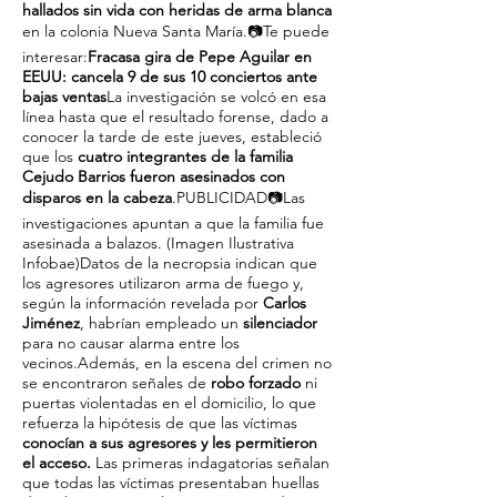
hallados sin vida con heridas de arma blanca
en la colonia Nueva Santa María.📷Te puede
interesar:
Fracasa gira de Pepe Aguilar en
EEUU: cancela 9 de sus 10 conciertos ante
bajas ventas
La investigación se volcó en esa
línea hasta que el resultado forense, dado a
conocer la tarde de este jueves, estableció
que los
cuatro integrantes de la familia
Cejudo Barrios fueron asesinados con
disparos en la cabeza
.PUBLICIDAD📷Las
investigaciones apuntan a que la familia fue
asesinada a balazos. (Imagen Ilustrativa
Infobae)Datos de la necropsia indican que
los agresores utilizaron arma de fuego y,
según la información revelada por
Carlos
Jiménez
, habrían empleado un
silenciador
para no causar alarma entre los
vecinos.Además, en la escena del crimen no
se encontraron señales de
robo forzado
ni
puertas violentadas en el domicilio, lo que
refuerza la hipótesis de que las víctimas
conocían a sus agresores y les permitieron
el acceso.
Las primeras indagatorias señalan
que todas las víctimas presentaban huellas