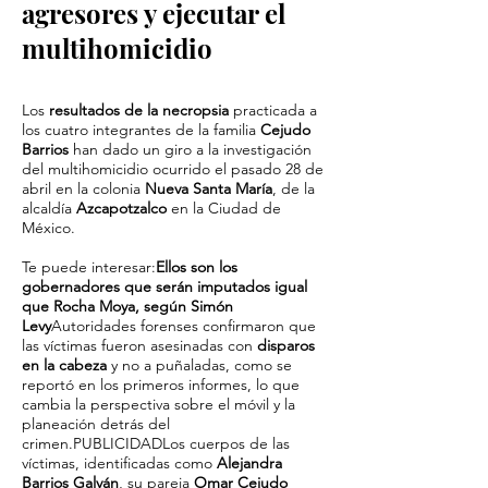
agresores y ejecutar el
multihomicidio
Los
resultados de la necropsia
practicada a
los cuatro integrantes de la familia
Cejudo
Barrios
han dado un giro a la investigación
del multihomicidio ocurrido el pasado 28 de
abril en la colonia
Nueva Santa María
, de la
alcaldía
Azcapotzalco
en la Ciudad de
México.
Te puede interesar:
Ellos son los
gobernadores que serán imputados igual
que Rocha Moya, según Simón
Levy
Autoridades forenses confirmaron que
las víctimas fueron asesinadas con
disparos
en la cabeza
y no a puñaladas, como se
reportó en los primeros informes, lo que
cambia la perspectiva sobre el móvil y la
planeación detrás del
crimen.PUBLICIDADLos cuerpos de las
víctimas, identificadas como
Alejandra
Barrios Galván
, su pareja
Omar Cejudo