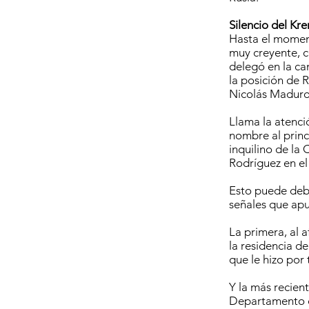
Silencio del Kre
Hasta el moment
muy creyente, 
delegó en la ca
la posición de 
Nicolás Maduro 
Llama la atenci
nombre al princi
inquilino de la
Rodríguez en el
Esto puede debe
señales que apu
La primera, al 
la residencia de
que le hizo por 
Y la más recient
Departamento de