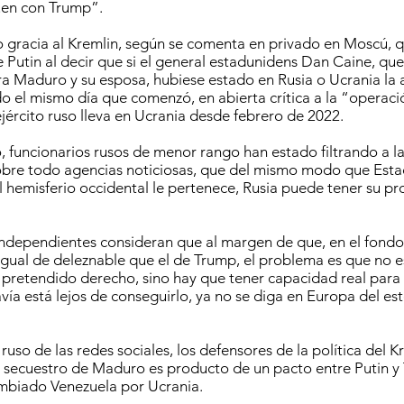
uen con Trump”.
 gracia al Kremlin, según se comenta en privado en Moscú, 
 Putin al decir que si el general estadunidens Dan Caine, que
a Maduro y su esposa, hubiese estado en Rusia o Ucrania la 
o el mismo día que comenzó, en abierta crítica a la “operaci
ejército ruso lleva en Ucrania desde febrero de 2022.
, funcionarios rusos de menor rango han estado filtrando a l
sobre todo agencias noticiosas, que del mismo modo que Est
 hemisferio occidental le pertenece, Rusia puede tener su pr
dependientes consideran que al margen de que, en el fondo,
gual de deleznable que el de Trump, el problema es que no es
 pretendido derecho, sino hay que tener capacidad real para 
vía está lejos de conseguirlo, ya no se diga en Europa del est
uso de las redes sociales, los defensores de la política del K
 secuestro de Maduro es producto de un pacto entre Putin y
ambiado Venezuela por Ucrania.