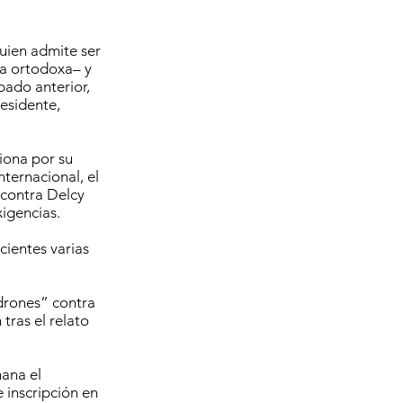
quien admite ser
na ortodoxa– y
bado anterior,
residente,
iona por su
nternacional, el
 contra Delcy
xigencias.
cientes varias
 drones” contra
tras el relato
mana el
 inscripción en