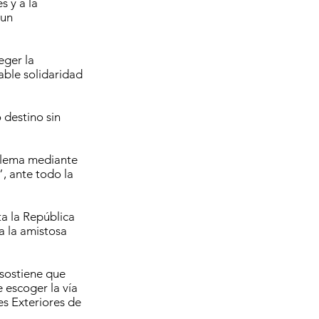
s y a la
 un
eger la
able solidaridad
 destino sin
oblema mediante
”, ante todo la
ta la República
a la amistosa
 sostiene que
 escoger la vía
es Exteriores de