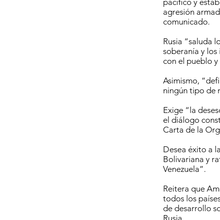
pacífico y esta
agresión armada
comunicado.
Rusia “saluda lo
soberanía y los
con el pueblo y
Asimismo, “defi
ningún tipo de 
Exige “la deses
el diálogo cons
Carta de la Org
Desea éxito a l
Bolivariana y ra
Venezuela”.
Reitera que Amé
todos los paíse
de desarrollo s
Rusia.