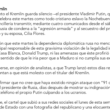
mlin
o el Kremlin guarda silencio –el presidente Vladimir Putin, 
celebra este martes como todo cristiano eslavo la Nochebue
ncillería transmitir, mediante cuatro comunicados desde el sá
Rusia de condena a la “agresión armada” y al secuestro del p
y su esposa, Cilia Flores.
ón que este martes la dependencia diplomática rusa no menc
pal responsable de esta gravísima violación de la legalidad i
 Casa Blanca, Donald Trump, ni las amenazas que éste profirió
 sentido de que le iría peor que a Maduro si no cumplía sus e
rse, en opinión de analistas, a que Trump lanzó estos días re
ntan a que está molesto con el titular del Kremlin.
afirmar que no cree que haya existido ningún ataque con “91
l presidente de Rusia, días después de mostrar su indignación 
teléfono el propio Putin culpando a los ucranios.
e, el cartel que subió a sus redes sociales el lunes de esta se
 Estado con una fotografía del republicano y una elocuente