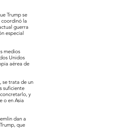
que Trump se
 coordinó la
actual guerra
ón especial
as medios
ados Unidos
opia aérea de
 se trata de un
 suficiente
concretarlo, y
e o en Asia
remlin dan a
 Trump, que