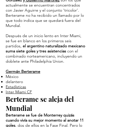
González y
Guillermo Martínez
son los que
actualmente se encuentran concentrados
con Javier Aguirre y el conjunto ‘tricolor’.
Berterame no ha recibido un llamado por lo
que todo indica que se quedará fuera del
Mundial.
Después de un inicio lento en Inter Miami,
se fue en blanco en los primeros seis
partidos,
el argentino naturalizado mexicano
suma siete goles y tres asistencias
con el
combinado norteamericano, incluyendo un
doblete ante Philadelphia Union.
Germán Berterame
México
delantero
Estadísticas
Inter Miami CF
Berterame se aleja del
Mundial
Berterame se fue de Monterrey quizás
cuando vivía su mejor momento al anotar 11
goles
, dos de ellos en la Fase Final. Pero lo